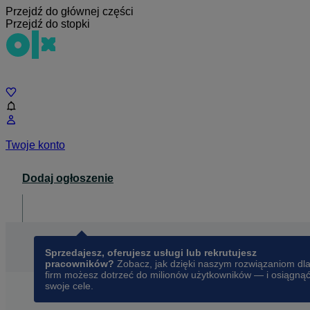
Przejdź do głównej części
Przejdź do stopki
Czat
Twoje konto
Dodaj ogłoszenie
Dla biznesu
opens in a new tab
Sprzedajesz, oferujesz usługi lub rekrutujesz
pracowników?
Zobacz, jak dzięki naszym rozwiązaniom dl
firm możesz dotrzeć do milionów użytkowników — i osiągną
swoje cele.