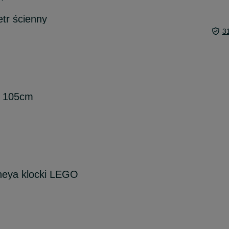
tr ścienny
3
e 105cm
neya klocki LEGO