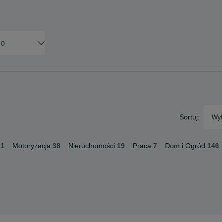
Sortuj:
Wyb
1
Motoryzacja
38
Nieruchomości
19
Praca
7
Dom i Ogród
146