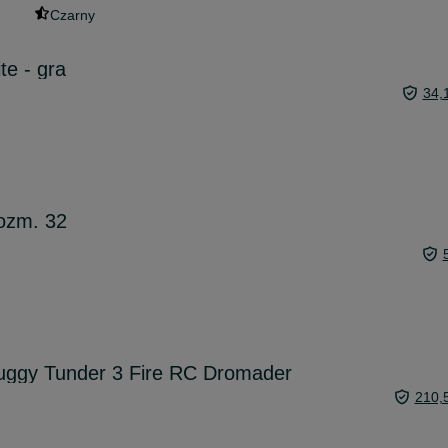
Czarny
te - gra
34,
rozm. 32
uggy Tunder 3 Fire RC Dromader
210,