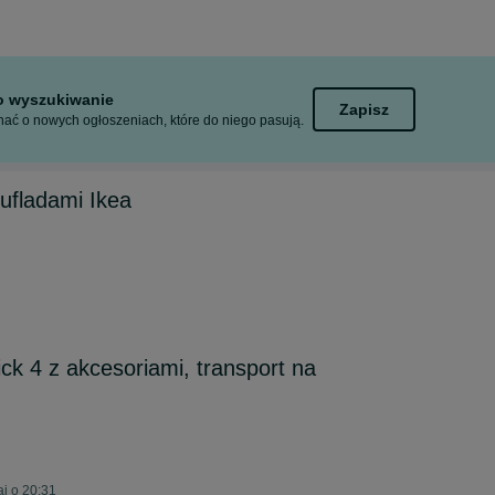
to wyszukiwanie
Zapisz
ać o nowych ogłoszeniach, które do niego pasują.
ufladami Ikea
 4 z akcesoriami, transport na
j o 20:31