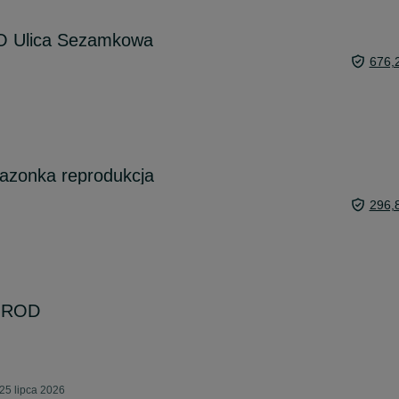
O Ulica Sezamkowa
676,
mazonka reprodukcja
296,
ę ROD
25 lipca 2026