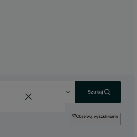
Odległość
+0 km
Szukaj
Obserwuj wyszukiwanie