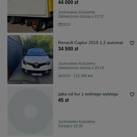
WINDA + ROLETA / 22 PALETY
44 000 zł
DŁ. 9 M / IDEALNA DO MIASTA /
ŚWIETNIE ZWROTNA i
Juchnowiec Kościelny
SKRĘCAJĄCA NACZEPA /
Odświeżono dzisiaj o 21:57
DOSTĘPNE 3 SZTUKI !!
2013
PRZEBIEG 571 592 KM / 2 osiowa
naczepa oś skrętna / DOSTĘPNE 3
SZTUKI
Renault Captur 2015 1,2 automat
34 500 zł
Juchnowiec Kościelny
Odświeżono dzisiaj o 20:16
2015 - 122 395 km
jajka od kur z wolnego wybiegu
45 zł
Juchnowiec Kościelny
Dzisiaj o 18:35