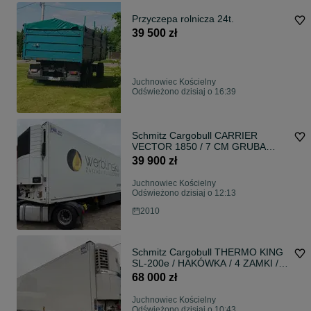
Przyczepa rolnicza 24t.
39 500 zł
Juchnowiec Kościelny
Odświeżono dzisiaj o 16:39
Schmitz Cargobull CARRIER
VECTOR 1850 / 7 CM GRUBA
ŚCIANA / 4 ZAMKNIĘCIA DRZWI /
39 900 zł
DRUKARKA / KOSZ PALETOWY /
OŚ PODNOSZONA /
Juchnowiec Kościelny
DIESEL+ELEKTRYK / 2010 ROK !!
Odświeżono dzisiaj o 12:13
OŚ PODNOSZONA / Najmocniejszy
2010
agregat Carrier VECTOR 1850 /
Drukarka
Schmitz Cargobull THERMO KING
SL-200e / HAKÓWKA / 4 ZAMKI /
PIERWSZA OŚ PODNSZONA /
68 000 zł
KOSZ PALETOWY /
DIESEL+ELEKTRYK / DRUKARKA /
Juchnowiec Kościelny
2015 ROK !! HAKÓWKA / Drukarka
Odświeżono dzisiaj o 10:43