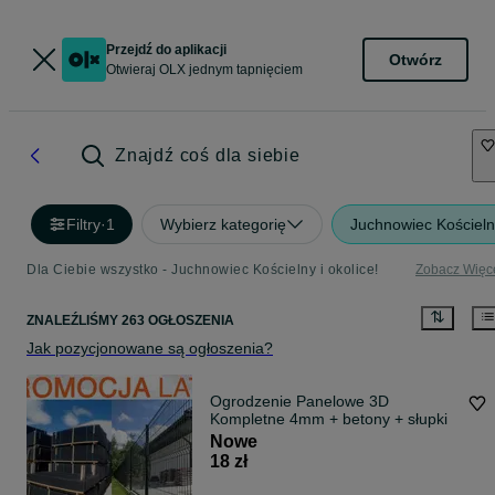
Przejdź do aplikacji
Otwórz
Otwieraj OLX jednym tapnięciem
Znajdź coś dla siebie
Filtry
·
1
Wybierz kategorię
Juchnowiec Kościel
Dla Ciebie wszystko - Juchnowiec Kościelny i okolice!
Zobacz Więc
ZNALEŹLIŚMY 263 OGŁOSZENIA
Jak pozycjonowane są ogłoszenia?
Ogrodzenie Panelowe 3D
Kompletne 4mm + betony + słupki
Nowe
18 zł