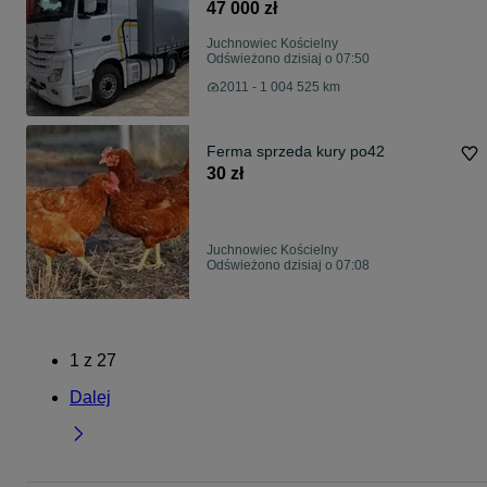
TACHOGRAF NOWEJ GENERACJI
47 000 zł
/ REJESTRACJA 2013 ROK /
BARDZO ŁADNY STAN / BEZ
Juchnowiec Kościelny
RETARDERA / BLUETEC 5 /
Odświeżono dzisiaj o 07:50
KSENONY !! 2013 ROK
2011 - 1 004 525 km
REJSTRACJA / Bluetec 5 /
KSENONY / Lodówka / Nowy
tachograf
Ferma sprzeda kury po42
30 zł
Juchnowiec Kościelny
Odświeżono dzisiaj o 07:08
1
z
27
Dalej