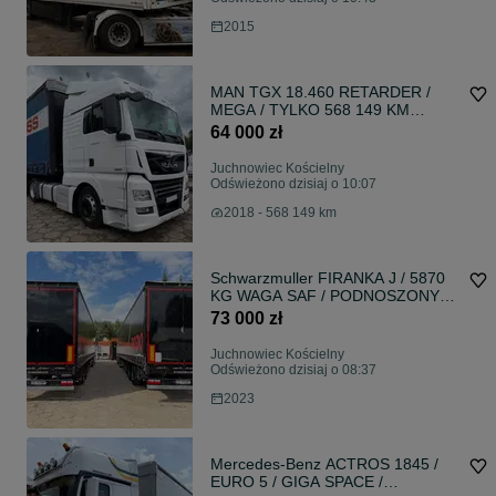
temperatury / oś podnoszona /
2015
kosz paletowy / SAF
MAN TGX 18.460 RETARDER /
MEGA / TYLKO 568 149 KM
PRZEBIEGU / LOW DECK / 2
64 000 zł
ZBIORNIKI PALIWOWE /
LODÓWKA / BARDZO ŁADNE
Juchnowiec Kościelny
OPONY / 2018 ROK !! Low Deck /
Odświeżono dzisiaj o 10:07
RETARDER / Mały przebieg 568
2018 - 568 149 km
149 km / 2018 rok bardzo ładny
Schwarzmuller FIRANKA J / 5870
KG WAGA SAF / PODNOSZONY
REGULOWANY DACH / OŚ
73 000 zł
PODNOSZONA / OSIE SAF
INTRAX / CAŁE CZARNE
Juchnowiec Kościelny
NACZEPY / REJESTRACJA 2023
Odświeżono dzisiaj o 08:37
ROK DOSTĘPNE 2 IDENTYCZNE
2023
SZTUKI !! PODNOSZONY DACH /
2 identyczne sztuki / Oś
podnoszona / Całe czarne
Mercedes-Benz ACTROS 1845 /
EURO 5 / GIGA SPACE /