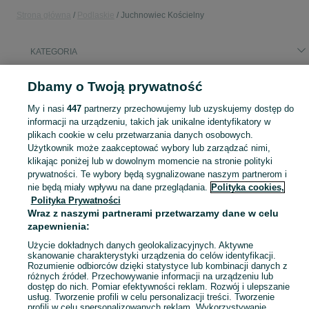
Strona główna
Podlaskie
Juchnowiec Kościelny
KATEGORIA
Popularne wyszukiwania
Dbamy o Twoją prywatność
siedlisko
My i nasi
447
partnerzy przechowujemy lub uzyskujemy dostęp do
informacji na urządzeniu, takich jak unikalne identyfikatory w
plikach cookie w celu przetwarzania danych osobowych.
Skorzystaj z największego serwisu ogłoszeniowego - Juchnowiec Kościelny i okolice! Kupuj to, czego pragniesz i sprzedawaj to, czego już nie potrzebujesz!
Zobacz Więc
Użytkownik może zaakceptować wybory lub zarządzać nimi,
klikając poniżej lub w dowolnym momencie na stronie polityki
Mapa kategorii
prywatności. Te wybory będą sygnalizowane naszym partnerom i
nie będą miały wpływu na dane przeglądania.
Polityka cookies,
Mapa miejscowości
Polityka Prywatności
Mapa ministron
Wraz z naszymi partnerami przetwarzamy dane w celu
zapewnienia:
Popularne wyszukiwania
Użycie dokładnych danych geolokalizacyjnych. Aktywne
skanowanie charakterystyki urządzenia do celów identyfikacji.
Rozumienie odbiorców dzięki statystyce lub kombinacji danych z
różnych źródeł. Przechowywanie informacji na urządzeniu lub
dostęp do nich. Pomiar efektywności reklam. Rozwój i ulepszanie
usług. Tworzenie profili w celu personalizacji treści. Tworzenie
profili w celu spersonalizowanych reklam. Wykorzystywanie