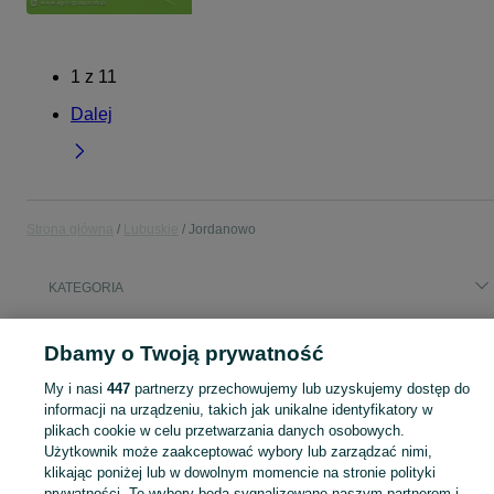
1
z
11
Dalej
Strona główna
Lubuskie
Jordanowo
KATEGORIA
Popularne wyszukiwania
Dbamy o Twoją prywatność
jordanów gmina gąbin
deska kompozytowa
My i nasi
447
partnerzy przechowujemy lub uzyskujemy dostęp do
dachówka ceramiczna
informacji na urządzeniu, takich jak unikalne identyfikatory w
plikach cookie w celu przetwarzania danych osobowych.
Użytkownik może zaakceptować wybory lub zarządzać nimi,
Skorzystaj z największego serwisu ogłoszeniowego - Jordanowo i okolice! Kupuj to, czego pragniesz i sprzedawaj to, czego już nie potrzebujesz!
Zobacz Więc
klikając poniżej lub w dowolnym momencie na stronie polityki
prywatności. Te wybory będą sygnalizowane naszym partnerom i