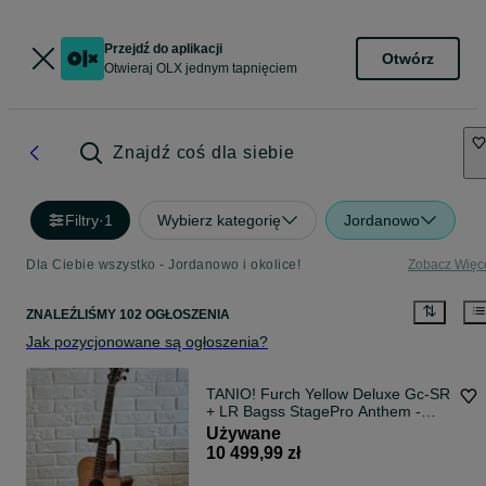
Przejdź do aplikacji
Otwórz
Otwieraj OLX jednym tapnięciem
Znajdź coś dla siebie
Filtry
·
1
Wybierz kategorię
Jordanowo
Dla Ciebie wszystko - Jordanowo i okolice!
Zobacz Więc
ZNALEŹLIŚMY 102 OGŁOSZENIA
Jak pozycjonowane są ogłoszenia?
TANIO! Furch Yellow Deluxe Gc-SR
+ LR Bagss StagePro Anthem -
gitara elektroakustyczna z
Używane
futerałem
10 499,99 zł