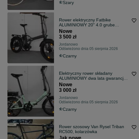
Szary
Rower elektryczny Fatbike
ALUMINIOWY 20" 4.0 grube
gwarancja FV.
Nowe
3 500 zł
Jordanowo
Odświeżono dnia 05 sierpnia 2026
Czarny
Elektryczny rower składany
ALUMINIOWY dwa lata gwarancja
Faktura Vat
Nowe
3 000 zł
Jordanowo
Odświeżono dnia 05 sierpnia 2026
Czarny
Rower szosowy Van Rysel Triban
RC500, kolarzówka
Jak nowe