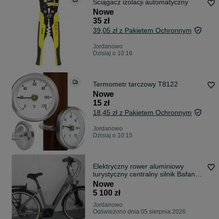
Ściągacz izolacji automatyczny
Nowe
35 zł
39,05 zł z Pakietem Ochronnym
Jordanowo
Dzisiaj o 10:16
Termometr tarczowy T8122
Nowe
15 zł
18,45 zł z Pakietem Ochronnym
Jordanowo
Dzisiaj o 10:15
Elektryczny rower aluminiowy
turystyczny centralny silnik Bafang
FV.Gwar.
Nowe
5 100 zł
Jordanowo
Odświeżono dnia 05 sierpnia 2026