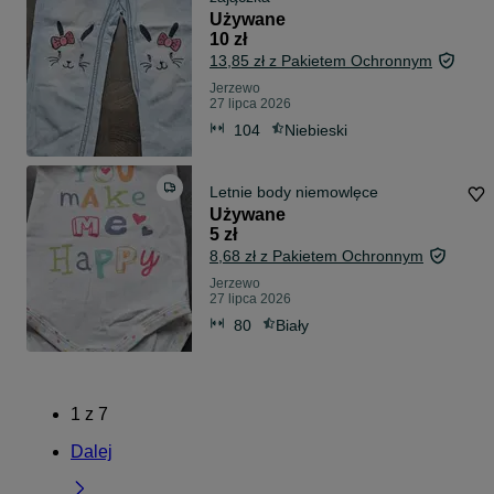
Używane
10 zł
13,85 zł z Pakietem Ochronnym
Jerzewo
27 lipca 2026
104
Niebieski
Letnie body niemowlęce
Używane
5 zł
8,68 zł z Pakietem Ochronnym
Jerzewo
27 lipca 2026
80
Biały
1
z
7
Dalej