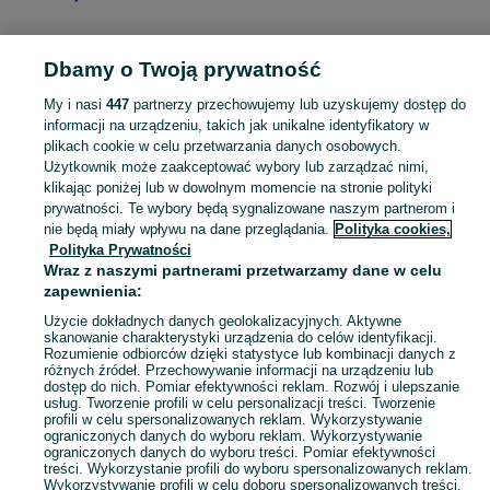
Dbamy o Twoją prywatność
Strona główna
Kujawsko-pomorskie
Jerzewo
My i nasi
447
partnerzy przechowujemy lub uzyskujemy dostęp do
informacji na urządzeniu, takich jak unikalne identyfikatory w
KATEGORIA
plikach cookie w celu przetwarzania danych osobowych.
Użytkownik może zaakceptować wybory lub zarządzać nimi,
Skorzystaj z największego serwisu ogłoszeniowego - Jerzewo i okolice! Kupuj to, czego pragniesz i sprzedawaj to, czego już nie potrzebujesz!
Zobacz Więc
klikając poniżej lub w dowolnym momencie na stronie polityki
prywatności. Te wybory będą sygnalizowane naszym partnerom i
nie będą miały wpływu na dane przeglądania.
Polityka cookies,
Mapa kategorii
Polityka Prywatności
Mapa miejscowości
Wraz z naszymi partnerami przetwarzamy dane w celu
zapewnienia:
Mapa ministron
Popularne wyszukiwania
Użycie dokładnych danych geolokalizacyjnych. Aktywne
skanowanie charakterystyki urządzenia do celów identyfikacji.
Rozumienie odbiorców dzięki statystyce lub kombinacji danych z
różnych źródeł. Przechowywanie informacji na urządzeniu lub
dostęp do nich. Pomiar efektywności reklam. Rozwój i ulepszanie
usług. Tworzenie profili w celu personalizacji treści. Tworzenie
profili w celu spersonalizowanych reklam. Wykorzystywanie
ograniczonych danych do wyboru reklam. Wykorzystywanie
ograniczonych danych do wyboru treści. Pomiar efektywności
treści. Wykorzystanie profili do wyboru spersonalizowanych reklam.
Wykorzystywanie profili w celu doboru spersonalizowanych treści.