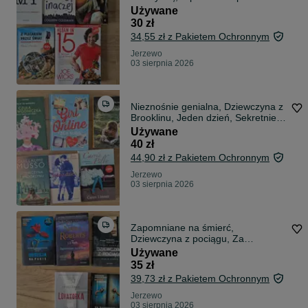
świat, Szczupli w 15 minut
Używane
30 zł
34,55 zł z Pakietem Ochronnym
Jerzewo
03 sierpnia 2026
Nieznośnie genialna, Dziewczyna z
Brooklinu, Jeden dzień, Sekretnie,
Gir Online, Czuła Przewodniczka
Używane
40 zł
44,90 zł z Pakietem Ochronnym
Jerzewo
03 sierpnia 2026
Zapomniane na śmierć,
Dziewczyna z pociągu, Za
zamkniętymi drzwiami, Obsesja,
Używane
Lokatorka
35 zł
39,73 zł z Pakietem Ochronnym
Jerzewo
03 sierpnia 2026