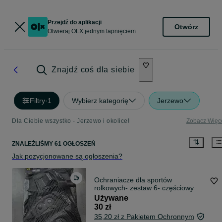
Przejdź do aplikacji
Otwórz
Otwieraj OLX jednym tapnięciem
Znajdź coś dla siebie
Filtry
·
1
Wybierz kategorię
Jerzewo
Dla Ciebie wszystko - Jerzewo i okolice!
Zobacz Więc
ZNALEŹLIŚMY 61 OGŁOSZEŃ
Jak pozycjonowane są ogłoszenia?
Ochraniacze dla sportów
rolkowych- zestaw 6- częściowy
Używane
30 zł
35,20 zł z Pakietem Ochronnym