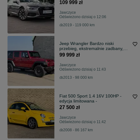
Bezwypadkowy, ASO, 360, B&O
109 999 zł
Jawczyce
Odświeżono dzisiaj o 12:06
2019 - 119 000 km
Jeep Wrangler Bardzo niski
przebieg, ekstremalnie zadbany,
Unlimited Pentastar 3.6
99 999 zł
Jawczyce
Odświeżono dzisiaj o 11:43
2013 - 98 000 km
Fiat 500 Sport 1.4 16V 100HP -
edycja limitowana -
27 500 zł
Jawczyce
Odświeżono dzisiaj o 11:42
2008 - 86 167 km