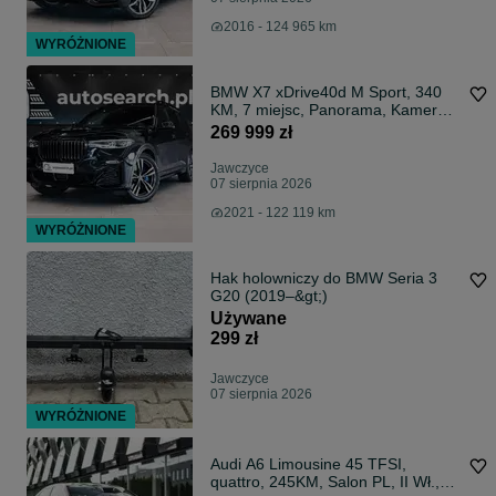
2016 - 124 965 km
WYRÓŻNIONE
BMW X7 xDrive40d M Sport, 340
KM, 7 miejsc, Panorama, Kamera
360, VAT 23%
269 999 zł
Jawczyce
07 sierpnia 2026
2021 - 122 119 km
WYRÓŻNIONE
Hak holowniczy do BMW Seria 3
G20 (2019–&gt;)
Używane
299 zł
Jawczyce
07 sierpnia 2026
WYRÓŻNIONE
Audi A6 Limousine 45 TFSI,
quattro, 245KM, Salon PL, II Wł.,