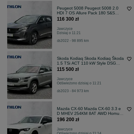
Peugeot 5008 Peugeot 5008 2.0
HDI 7 OS Allure Pack 180 S&S
SALON PL F-VAT 23%
116 300 zł
Jawczyce
Dzisiaj o 11:21
2022 - 98 895 km
Skoda Kodiaq Skoda Kodiaq Škoda
1.5 TSi ACT 110 kW Style DSG
Salon PL Serwis F-Vat
115 500 zł
Jawczyce
Odświeżono dzisiaj o 11:21
2023 - 84 973 km
Mazda CX-60 Mazda CX-60 3.3 e
D MHEV 254KM 8AT AWD Homura
Salon PL Serwis F-VAT 23
196 200 zł
Jawczyce
Odświeżono dzisiaj o 11:14