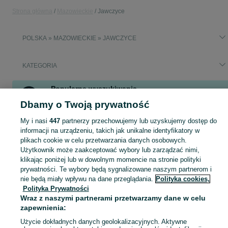
Strona główna
Mazowieckie
Jawczyce
POLSKA » MAZOWIECKIE » JAWCZYCE
KATEGORIA
Popularne wyszukiwania
hale magazynowe
pracownik biurowy
wieszak dziecięcy
Dbamy o Twoją prywatność
vw crafter
My i nasi
447
partnerzy przechowujemy lub uzyskujemy dostęp do
informacji na urządzeniu, takich jak unikalne identyfikatory w
plikach cookie w celu przetwarzania danych osobowych.
Skorzystaj z największego serwisu ogłoszeniowego - Jawczyce i okolice! Kupuj to, czego pragniesz i sprzedawaj to, czego już nie potrzebujesz!
Zobacz Więc
Użytkownik może zaakceptować wybory lub zarządzać nimi,
klikając poniżej lub w dowolnym momencie na stronie polityki
Mapa kategorii
prywatności. Te wybory będą sygnalizowane naszym partnerom i
nie będą miały wpływu na dane przeglądania.
Polityka cookies,
Mapa miejscowości
Polityka Prywatności
Mapa ministron
Wraz z naszymi partnerami przetwarzamy dane w celu
Popularne wyszukiwania
zapewnienia:
Użycie dokładnych danych geolokalizacyjnych. Aktywne