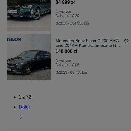
Bezwypadkowy, ASO, B&O, Hak
84 999 zł
Jawczyce
Dzisiaj o 10:20
2018 - 184 958 km
Mercedes-Benz Klasa C 200 AMG
Line 204KM Kamera ambiente Navi
SalonPL VAT23%
148 000 zł
Jawczyce
Dzisiaj o 10:05
2023 - 68 710 km
1
z
72
Dalej