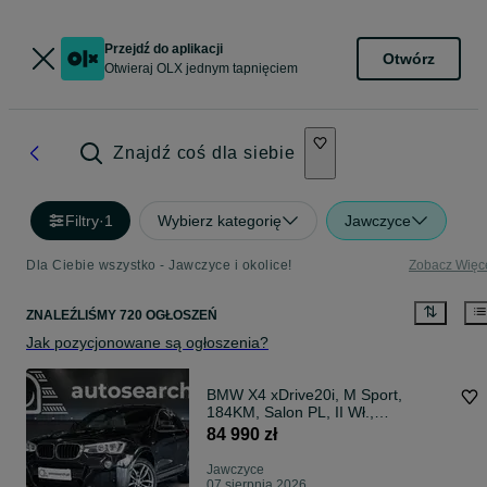
Przejdź do aplikacji
Otwórz
Otwieraj OLX jednym tapnięciem
Znajdź coś dla siebie
Filtry
·
1
Wybierz kategorię
Jawczyce
Dla Ciebie wszystko - Jawczyce i okolice!
Zobacz Więc
ZNALEŹLIŚMY 720 OGŁOSZEŃ
Jak pozycjonowane są ogłoszenia?
BMW X4 xDrive20i, M Sport,
184KM, Salon PL, II Wł.,
Bezwypadkowy, ASO, Harman
84 990 zł
Jawczyce
07 sierpnia 2026