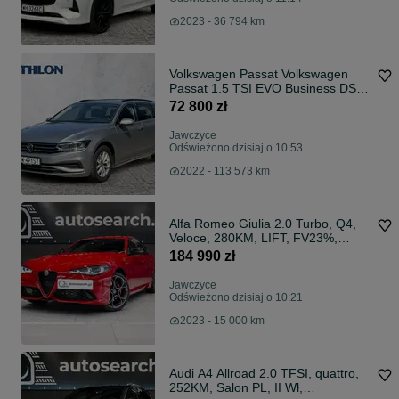
2023 - 36 794 km
Volkswagen Passat Volkswagen
Passat 1.5 TSI EVO Business DSG
5D Salon PL Serwis F-Vat 23
72 800 zł
Jawczyce
Odświeżono dzisiaj o 10:53
2022 - 113 573 km
Alfa Romeo Giulia 2.0 Turbo, Q4,
Veloce, 280KM, LIFT, FV23%,
Bezwypadkowy, ASO
184 990 zł
Jawczyce
Odświeżono dzisiaj o 10:21
2023 - 15 000 km
Audi A4 Allroad 2.0 TFSI, quattro,
252KM, Salon PL, II Wł,