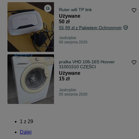
Ruter wifi TP link
Używane
50 zł
55,99 zł z Pakietem Ochronnym
Jastrzębie
06 sierpnia 2026
pralka VHD 106-16S Hoover
31001510 CZĘŚCI
Używane
15 zł
Jastrzębie
05 sierpnia 2026
1
z
29
Dalej