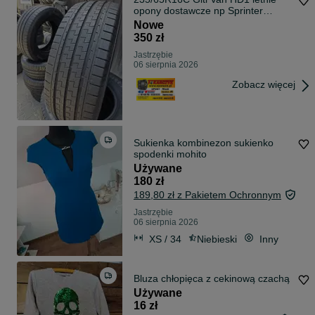
opony dostawcze np Sprinter
Crafter
Nowe
350 zł
Jastrzębie
06 sierpnia 2026
Zobacz więcej
Sukienka kombinezon sukienko
spodenki mohito
Używane
180 zł
189,80 zł z Pakietem Ochronnym
Jastrzębie
06 sierpnia 2026
XS / 34
Niebieski
Inny
Bluza chłopięca z cekinową czachą
Używane
16 zł