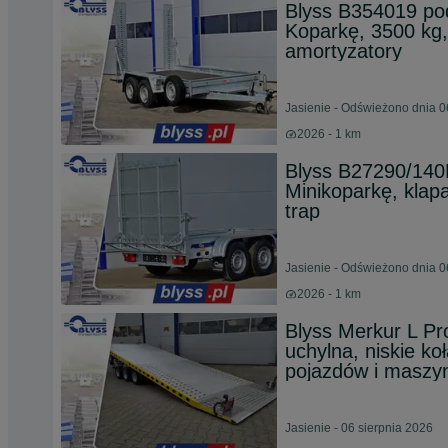
Blyss B354019 po
Koparkę, 3500 kg,
amortyzatory
Jasienie - Odświeżono dnia 0
2026 - 1 km
Blyss B27290/14
Minikoparkę, klap
trap
Jasienie - Odświeżono dnia 0
2026 - 1 km
Blyss Merkur L Pr
uchylna, niskie ko
pojazdów i maszy
Jasienie - 06 sierpnia 2026