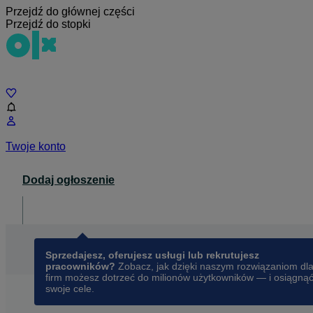
Przejdź do głównej części
Przejdź do stopki
Czat
Twoje konto
Dodaj ogłoszenie
Dla biznesu
opens in a new tab
Sprzedajesz, oferujesz usługi lub rekrutujesz
pracowników?
Zobacz, jak dzięki naszym rozwiązaniom dl
firm możesz dotrzeć do milionów użytkowników — i osiągną
swoje cele.