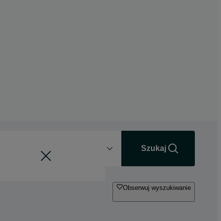
Odległość
+0 km
Szukaj
Obserwuj wyszukiwanie