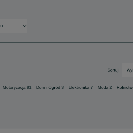
Sortuj:
Wyb
Motoryzacja
81
Dom i Ogród
3
Elektronika
7
Moda
2
Rolnictw