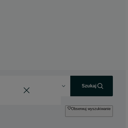
Odległość
+0 km
Szukaj
Obserwuj wyszukiwanie