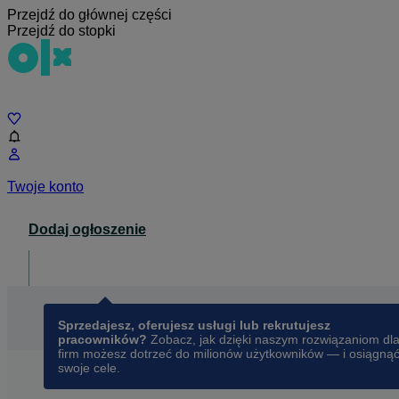
Przejdź do głównej części
Przejdź do stopki
Czat
Twoje konto
Dodaj ogłoszenie
Dla biznesu
opens in a new tab
Sprzedajesz, oferujesz usługi lub rekrutujesz
pracowników?
Zobacz, jak dzięki naszym rozwiązaniom dl
firm możesz dotrzeć do milionów użytkowników — i osiągną
swoje cele.