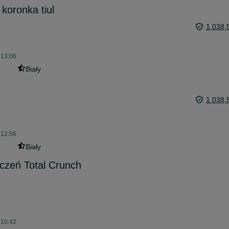
 koronka tiul
1 038,
 13:06
Biały
8
1 038,
 12:56
Biały
czeń Total Crunch
 10:42