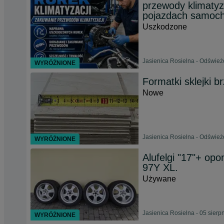
przewody klimatyz
pojazdach samoch
Uszkodzone
Jasienica Rosielna - Odśwież
WYRÓŻNIONE
Formatki sklejki b
Nowe
Jasienica Rosielna - Odświeżo
WYRÓŻNIONE
Alufelgi "17"+ op
97Y XL.
Używane
Jasienica Rosielna - 05 sierp
WYRÓŻNIONE