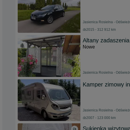
Jasienica Rosielna - Odświeżo
2015 - 312 912 km
Altany zadaszenia 
Nowe
Jasienica Rosielna - Odświeżo
Kamper zimowy int
Jasienica Rosielna - Odświeżo
2007 - 123 000 km
Sukienka wizytow