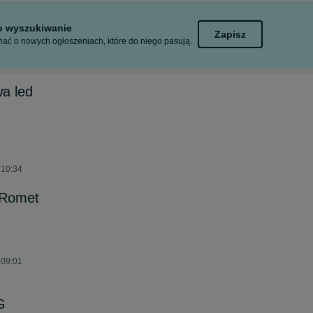
to wyszukiwanie
Zapisz
ać o nowych ogłoszeniach, które do niego pasują.
a led
 10:34
 Romet
 09:01
G