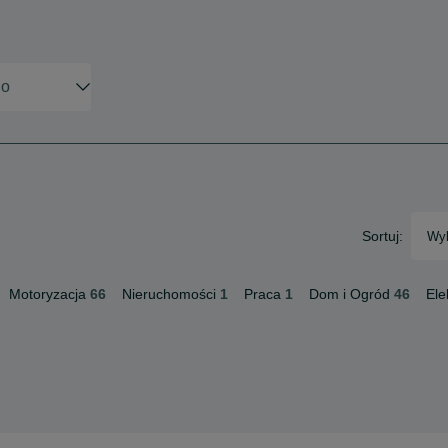
Sortuj:
Wyb
Motoryzacja
66
Nieruchomości
1
Praca
1
Dom i Ogród
46
Ele