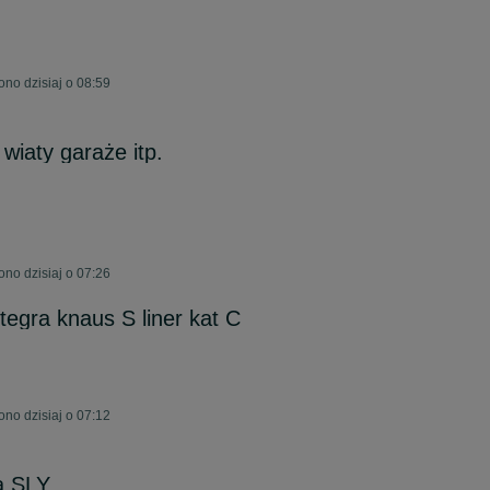
no dzisiaj o 08:59
wiaty garaże itp.
no dzisiaj o 07:26
egra knaus S liner kat C
no dzisiaj o 07:12
a SLY