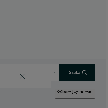
Odległość
+0 km
Szukaj
Obserwuj wyszukiwanie