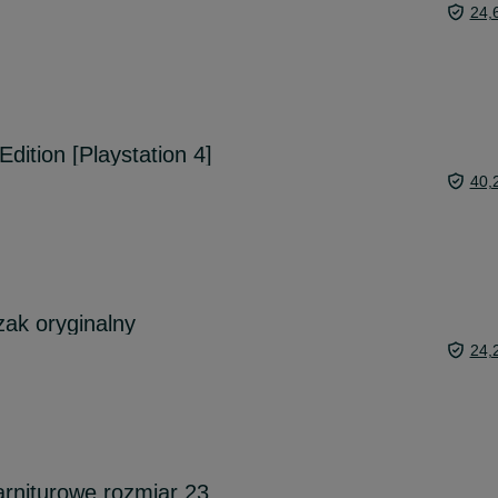
24,
dition [Playstation 4]
40,
zak oryginalny
24,
arniturowe rozmiar 23