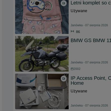
Letni komplet so 
Używane
Janówka - 07 sierpnia 2026
86
BMW GS BMW 11
Janówka - 07 sierpnia 2026
2002
IP Access Point, 
Home
Używane
Janówka - 07 sierpnia 2026