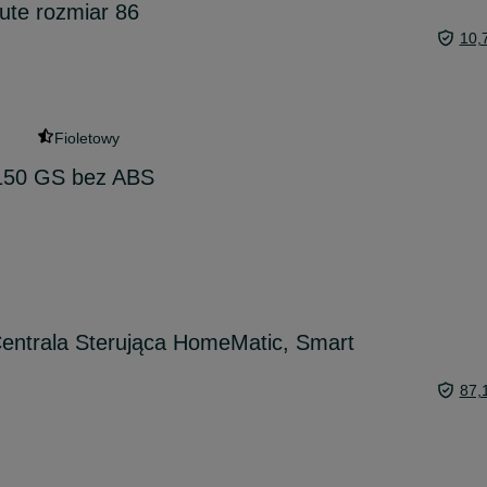
cute rozmiar 86
10,
Fioletowy
50 GS bez ABS
Centrala Sterująca HomeMatic, Smart
87,