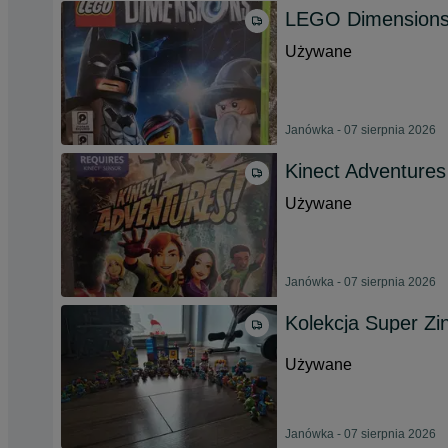
LEGO Dimensions
Używane
Janówka - 07 sierpnia 2026
Kinect Adventure
Używane
Janówka - 07 sierpnia 2026
Kolekcja Super Zin
Używane
Janówka - 07 sierpnia 2026