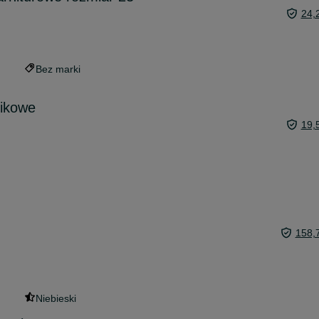
24,
Bez marki
tikowe
19,
158,
Niebieski