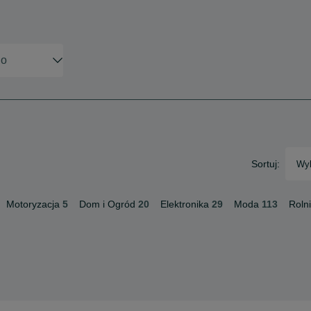
Sortuj:
Wyb
Motoryzacja
5
Dom i Ogród
20
Elektronika
29
Moda
113
Roln