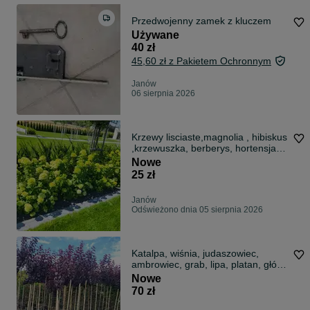
Przedwojenny zamek z kluczem
Używane
40 zł
45,60 zł z Pakietem Ochronnym
Janów
06 sierpnia 2026
Krzewy lisciaste,magnolia , hibiskus
,krzewuszka, berberys, hortensja,
pęcherznica , lilak, dereń, forsycja,
Nowe
perukowiec , tawulec, tamaryszek ,
25 zł
Janów
Odświeżono dnia 05 sierpnia 2026
Katalpa, wiśnia, judaszowiec,
ambrowiec, grab, lipa, platan, głóg,
jarzębina, jarząb, wierzba,
Nowe
magnolia
70 zł