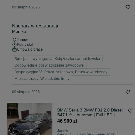
09 sierpnia 2026
Kucharz w restauracji
Monika
Janów
Pełny etat
Umowa o pracę
Specjalne wymagania: Książeczka sanepidowska
Odpowiednie doświadczenie zawodowe
Dyspozycyjność: Praca zmianowa, Praca w weekendy
Miejsce pracy: W siedzibie firmy
09 sierpnia 2026
BMW Seria 3 BMW F31 2.0 Diesel
B47 Lift – Automat | Full LED |
Jasne skóry | Keyle
46 900 zł
Janów