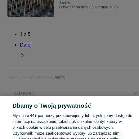
Janów
Odświeżono dnia 05 sierpnia 2026
1
z
5
Dalej
Strona główna
Lubelskie
Janów
KATEGORIA
Dbamy o Twoją prywatność
Popularne wyszukiwania
My i nasi
447
partnerzy przechowujemy lub uzyskujemy dostęp do
chełm
informacji na urządzeniu, takich jak unikalne identyfikatory w
plikach cookie w celu przetwarzania danych osobowych.
Użytkownik może zaakceptować wybory lub zarządzać nimi,
Skorzystaj z największego serwisu ogłoszeniowego - Janów i okolice! Kupuj to, czego pragniesz i sprzedawaj to, czego już nie potrzebujesz!
Zobacz Więc