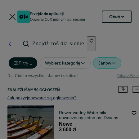
Przejdź do aplikacji
Otwórz
Otwieraj OLX jednym tapnięciem
Znajdź coś dla siebie
Filtry
·
1
Wybierz kategorię
Janów
Dla Ciebie wszystko - Janów i okolice!
Zobacz Więc
ZNALEŹLIŚMY 50 OGŁOSZEŃ
Jak pozycjonowane są ogłoszenia?
Rower wodny Water bike
nowoczesny jedno os. Dwu os.
sport
Nowe
3 600 zł