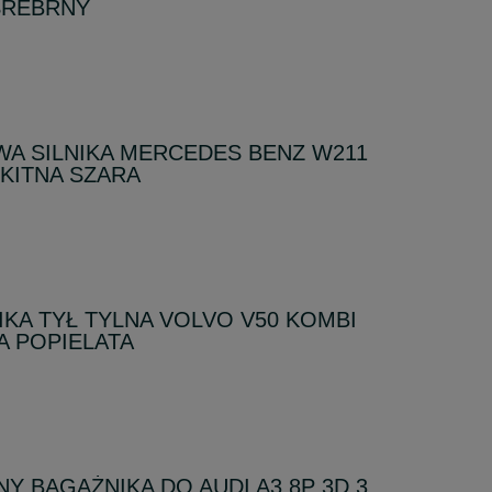
SREBRNY
WA SILNIKA MERCEDES BENZ W211
ĘKITNA SZARA
IKA TYŁ TYLNA VOLVO V50 KOMBI
KA POPIELATA
NY BAGAŻNIKA DO AUDI A3 8P 3D 3