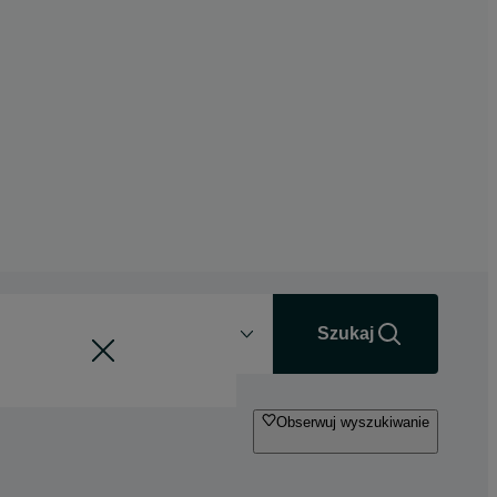
Odległość
+0 km
Szukaj
Obserwuj wyszukiwanie