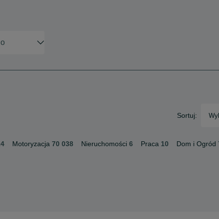
Sortuj:
Wyb
14
Motoryzacja
70 038
Nieruchomości
6
Praca
10
Dom i Ogród