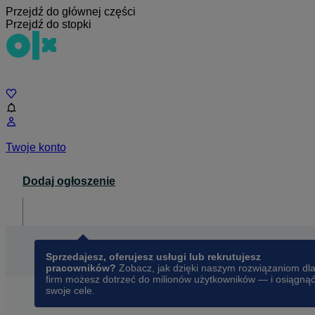
Przejdź do głównej części
Przejdź do stopki
Czat
Twoje konto
Dodaj ogłoszenie
Dla biznesu
opens in a new tab
Sprzedajesz, oferujesz usługi lub rekrutujesz
pracowników?
Zobacz, jak dzięki naszym rozwiązaniom dl
firm możesz dotrzeć do milionów użytkowników — i osiągną
swoje cele.