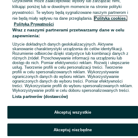
Użytkownik może zaakceptować wybory lub zarządzać nimi,
klikając poniżej lub w dowolnym momencie na stronie polityki
Skorzystaj z największego serwisu ogłoszeniowego - Jamki i okolice! Kupuj to, czego pragniesz i sprzedawaj to, czego już nie potrzebujesz!
Zobacz Więc
prywatności. Te wybory będą sygnalizowane naszym partnerom i
nie będą miały wpływu na dane przeglądania.
Polityka cookies,
Mapa kategorii
Polityka Prywatności
Wraz z naszymi partnerami przetwarzamy dane w celu
Mapa miejscowości
zapewnienia:
Mapa ministron
Użycie dokładnych danych geolokalizacyjnych. Aktywne
Popularne wyszukiwania
skanowanie charakterystyki urządzenia do celów identyfikacji.
Rozumienie odbiorców dzięki statystyce lub kombinacji danych z
różnych źródeł. Przechowywanie informacji na urządzeniu lub
dostęp do nich. Pomiar efektywności reklam. Rozwój i ulepszanie
usług. Tworzenie profili w celu personalizacji treści. Tworzenie
profili w celu spersonalizowanych reklam. Wykorzystywanie
ograniczonych danych do wyboru reklam. Wykorzystywanie
ograniczonych danych do wyboru treści. Pomiar efektywności
treści. Wykorzystanie profili do wyboru spersonalizowanych reklam.
Wykorzystywanie profili w celu doboru spersonalizowanych treści.
Lista partnerów (dostawców)
Akceptuj wszystkie
Akceptuj niezbędne