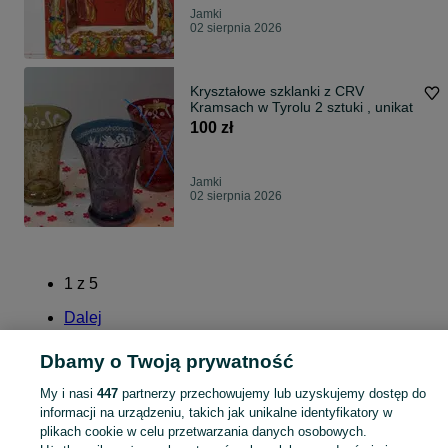
Jamki
02 sierpnia 2026
Kryształowe szklanki z CRV
Kramsach w Tyrolu 2 sztuki , unikat
100 zł
Jamki
02 sierpnia 2026
1
z
5
Dalej
Dbamy o Twoją prywatność
My i nasi
447
partnerzy przechowujemy lub uzyskujemy dostęp do
informacji na urządzeniu, takich jak unikalne identyfikatory w
KATEGORIA
plikach cookie w celu przetwarzania danych osobowych.