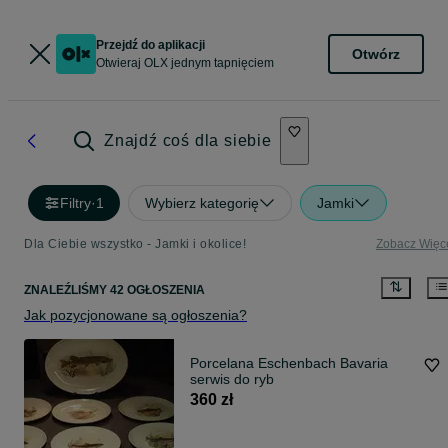
Przejdź do aplikacji
Otwórz
Otwieraj OLX jednym tapnięciem
Znajdź coś dla siebie
Filtry
·
1
Wybierz kategorię
Jamki
Dla Ciebie wszystko - Jamki i okolice!
Zobacz Więc
ZNALEŹLIŚMY 42 OGŁOSZENIA
Jak pozycjonowane są ogłoszenia?
Porcelana Eschenbach Bavaria
serwis do ryb
360 zł