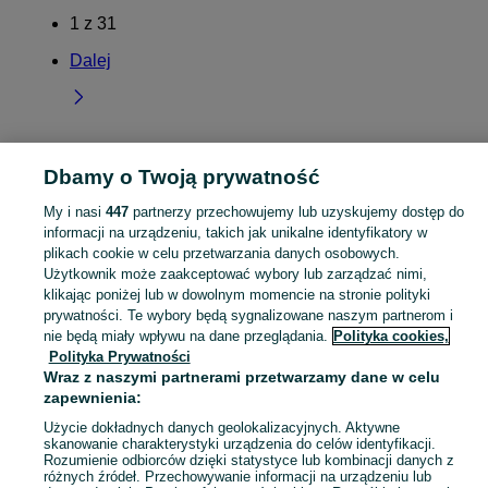
1
z
31
Dalej
Dbamy o Twoją prywatność
Strona główna
Kujawsko-pomorskie
Jagodowo
My i nasi
447
partnerzy przechowujemy lub uzyskujemy dostęp do
informacji na urządzeniu, takich jak unikalne identyfikatory w
KATEGORIA
plikach cookie w celu przetwarzania danych osobowych.
Użytkownik może zaakceptować wybory lub zarządzać nimi,
Skorzystaj z największego serwisu ogłoszeniowego - Jagodowo i okolice! Kupuj to, czego pragniesz i sprzedawaj to, czego już nie potrzebujesz!
Zobacz Więc
klikając poniżej lub w dowolnym momencie na stronie polityki
prywatności. Te wybory będą sygnalizowane naszym partnerom i
nie będą miały wpływu na dane przeglądania.
Polityka cookies,
Mapa kategorii
Polityka Prywatności
Mapa miejscowości
Wraz z naszymi partnerami przetwarzamy dane w celu
Mapa ministron
zapewnienia:
Popularne wyszukiwania
Użycie dokładnych danych geolokalizacyjnych. Aktywne
skanowanie charakterystyki urządzenia do celów identyfikacji.
Rozumienie odbiorców dzięki statystyce lub kombinacji danych z
różnych źródeł. Przechowywanie informacji na urządzeniu lub