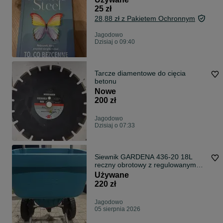
25 zł
28,88 zł z Pakietem Ochronnym
Jagodowo
Dzisiaj o 09:40
Tarcze diamentowe do cięcia
betonu
Nowe
200 zł
Jagodowo
Dzisiaj o 07:33
Siewnik GARDENA 436-20 18L
reczny obrotowy z regulowanym
rozrzutem jak nowy
Używane
220 zł
Jagodowo
05 sierpnia 2026