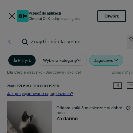
Przejdź do aplikacji
Otwórz
Otwieraj OLX jednym tapnięciem
Znajdź coś dla siebie
Filtry
·
1
Wybierz kategorię
Jagodowo
Dla Ciebie wszystko - Jagodowo i okolice!
Zobacz Więc
ZNALEŹLIŚMY 310 OGŁOSZEŃ
Jak pozycjonowane są ogłoszenia?
Oddam kotki 3 miesięczne w dobre
ręce.
Za darmo