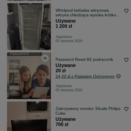
Whirlpool lodówka witrynowa
witryna chłodząca wysoka krótko
używana super stan!
Używane
1 200 zł
Jagodowo
05 sierpnia 2026
Password Reset B2 podręcznik
Używane
20 zł
24,20 zł z Pakietem Ochronnym
Jagodowo
05 sierpnia 2026
Zakrzywiony monitor 34cale Philips
Cube
Używane
700 zł