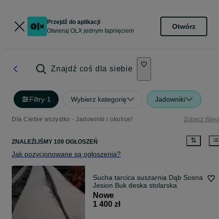
Przejdź do aplikacji
Otwórz
Otwieraj OLX jednym tapnięciem
Znajdź coś dla siebie
Filtry
·
1
Wybierz kategorię
Jadowniki
Dla Ciebie wszystko - Jadowniki i okolice!
Zobacz Więc
ZNALEŹLIŚMY 109 OGŁOSZEŃ
Jak pozycjonowane są ogłoszenia?
Sucha tarcica suszarnia Dąb Sosna
Jesion Buk deska stolarska
Nowe
1 400 zł