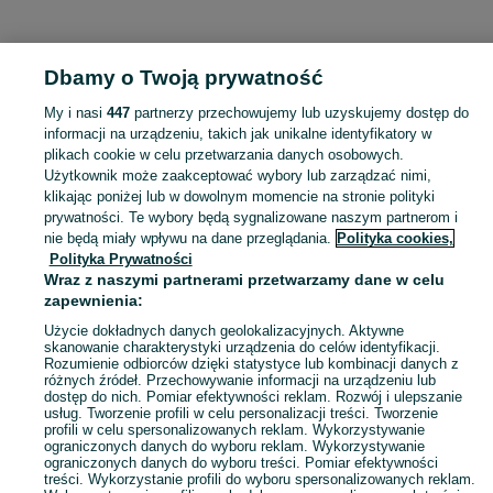
KATEGORIA
Dbamy o Twoją prywatność
Popularne wyszukiwania
My i nasi
447
partnerzy przechowujemy lub uzyskujemy dostęp do
skup słomy
informacji na urządzeniu, takich jak unikalne identyfikatory w
plikach cookie w celu przetwarzania danych osobowych.
Użytkownik może zaakceptować wybory lub zarządzać nimi,
Skorzystaj z największego serwisu ogłoszeniowego - Jadowniki i okolice! Kupuj to, czego pragniesz i sprzedawaj to, czego już nie potrzebujesz!
Zobacz Więc
klikając poniżej lub w dowolnym momencie na stronie polityki
prywatności. Te wybory będą sygnalizowane naszym partnerom i
nie będą miały wpływu na dane przeglądania.
Polityka cookies,
Mapa kategorii
Polityka Prywatności
Mapa miejscowości
Wraz z naszymi partnerami przetwarzamy dane w celu
zapewnienia:
Mapa ministron
Popularne wyszukiwania
Użycie dokładnych danych geolokalizacyjnych. Aktywne
skanowanie charakterystyki urządzenia do celów identyfikacji.
Rozumienie odbiorców dzięki statystyce lub kombinacji danych z
różnych źródeł. Przechowywanie informacji na urządzeniu lub
dostęp do nich. Pomiar efektywności reklam. Rozwój i ulepszanie
usług. Tworzenie profili w celu personalizacji treści. Tworzenie
profili w celu spersonalizowanych reklam. Wykorzystywanie
ograniczonych danych do wyboru reklam. Wykorzystywanie
ograniczonych danych do wyboru treści. Pomiar efektywności
treści. Wykorzystanie profili do wyboru spersonalizowanych reklam.