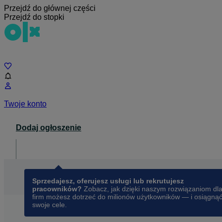
Przejdź do głównej części
Przejdź do stopki
Czat
Twoje konto
Dodaj ogłoszenie
Dla biznesu
opens in a new tab
Sprzedajesz, oferujesz usługi lub rekrutujesz
pracowników?
Zobacz, jak dzięki naszym rozwiązaniom dl
firm możesz dotrzeć do milionów użytkowników — i osiągną
swoje cele.