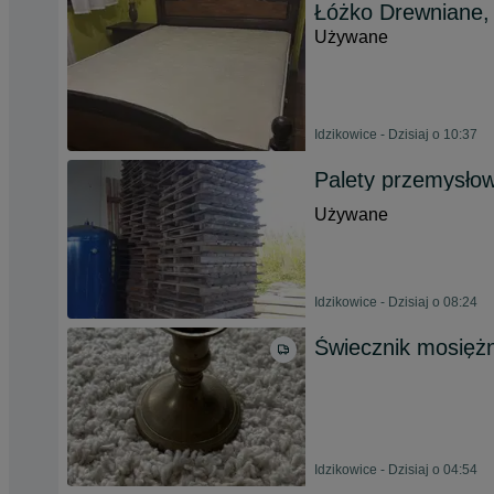
Łóżko Drewniane,
Używane
Idzikowice - Dzisiaj o 10:37
Palety przemysł
Używane
Idzikowice - Dzisiaj o 08:24
Świecznik mosięż
Idzikowice - Dzisiaj o 04:54