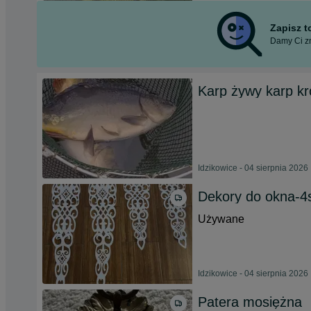
Zapisz 
Damy Ci zn
Karp żywy karp kr
Idzikowice - 04 sierpnia 2026
Dekory do okna-4s
Używane
Idzikowice - 04 sierpnia 2026
Patera mosiężna