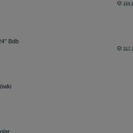
154,
24” Bdb
317,
ówki
olar