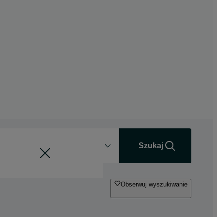
Odległość
+0 km
Szukaj
Obserwuj wyszukiwanie