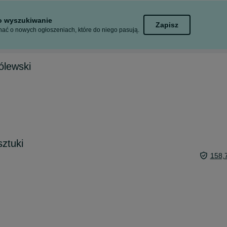
to wyszukiwanie
Zapisz
ać o nowych ogłoszeniach, które do niego pasują.
ólewski
ztuki
158,