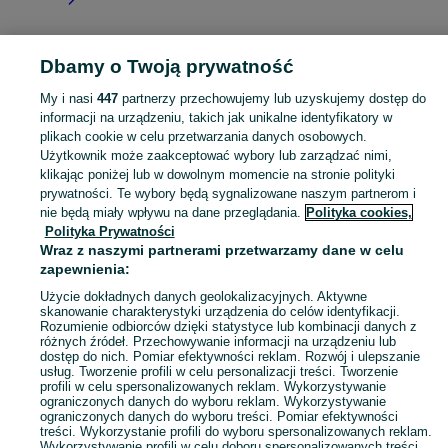
Dbamy o Twoją prywatność
Strona główna
Podkarpackie
Hureczko
My i nasi
447
partnerzy przechowujemy lub uzyskujemy dostęp do
informacji na urządzeniu, takich jak unikalne identyfikatory w
KATEGORIA
plikach cookie w celu przetwarzania danych osobowych.
Użytkownik może zaakceptować wybory lub zarządzać nimi,
Skorzystaj z największego serwisu ogłoszeniowego - Hureczko i okolice! Kupuj to, czego pragniesz i sprzedawaj to, czego już nie potrzebujesz!
Zobacz Więc
klikając poniżej lub w dowolnym momencie na stronie polityki
prywatności. Te wybory będą sygnalizowane naszym partnerom i
nie będą miały wpływu na dane przeglądania.
Polityka cookies,
Mapa kategorii
Polityka Prywatności
Mapa miejscowości
Wraz z naszymi partnerami przetwarzamy dane w celu
zapewnienia:
Mapa ministron
Popularne wyszukiwania
Użycie dokładnych danych geolokalizacyjnych. Aktywne
skanowanie charakterystyki urządzenia do celów identyfikacji.
Rozumienie odbiorców dzięki statystyce lub kombinacji danych z
różnych źródeł. Przechowywanie informacji na urządzeniu lub
dostęp do nich. Pomiar efektywności reklam. Rozwój i ulepszanie
usług. Tworzenie profili w celu personalizacji treści. Tworzenie
profili w celu spersonalizowanych reklam. Wykorzystywanie
ograniczonych danych do wyboru reklam. Wykorzystywanie
ograniczonych danych do wyboru treści. Pomiar efektywności
treści. Wykorzystanie profili do wyboru spersonalizowanych reklam.
Wykorzystywanie profili w celu doboru spersonalizowanych treści.