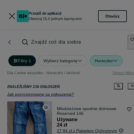
Przejdź do aplikacji
Otwórz
Otwieraj OLX jednym tapnięciem
Znajdź coś dla siebie
Filtry
·
1
Wybierz kategorię
Hureczko
Dla Ciebie wszystko - Hureczko i okolice!
Zobacz Więc
ZNALEŹLIŚMY 236 OGŁOSZEŃ
Jak pozycjonowane są ogłoszenia?
Młodzieżowe spodnie dżinsowe
Reserved 146
Używane
24 zł
27,84 zł z Pakietem Ochronnym