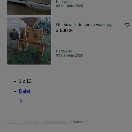
Hartowiec
03 sierpnia 2026
Gniotownik do zboża walcowy.
3 500 zł
Hartowiec
03 sierpnia 2026
1
z
12
Dalej
Strona główna
Warmińsko-mazurskie
Hartowiec