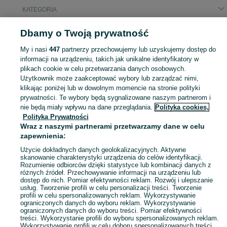
KATEGORIA
Dbamy o Twoją prywatność
Popularne wyszukiwania
podajnik pieca na ekogroszek
yacht
butla do nurkowania 15
My i nasi
447
partnerzy przechowujemy lub uzyskujemy dostęp do
opryskiwacz
informacji na urządzeniu, takich jak unikalne identyfikatory w
plikach cookie w celu przetwarzania danych osobowych.
Użytkownik może zaakceptować wybory lub zarządzać nimi,
Skorzystaj z największego serwisu ogłoszeniowego - Hartowiec i okolice! Kupuj to, czego pragniesz i sprzedawaj to, czego już nie potrzebujesz!
Zobacz Więc
klikając poniżej lub w dowolnym momencie na stronie polityki
prywatności. Te wybory będą sygnalizowane naszym partnerom i
nie będą miały wpływu na dane przeglądania.
Polityka cookies,
Mapa kategorii
Polityka Prywatności
Mapa miejscowości
Wraz z naszymi partnerami przetwarzamy dane w celu
zapewnienia:
Mapa ministron
Popularne wyszukiwania
Użycie dokładnych danych geolokalizacyjnych. Aktywne
skanowanie charakterystyki urządzenia do celów identyfikacji.
Rozumienie odbiorców dzięki statystyce lub kombinacji danych z
różnych źródeł. Przechowywanie informacji na urządzeniu lub
dostęp do nich. Pomiar efektywności reklam. Rozwój i ulepszanie
usług. Tworzenie profili w celu personalizacji treści. Tworzenie
profili w celu spersonalizowanych reklam. Wykorzystywanie
ograniczonych danych do wyboru reklam. Wykorzystywanie
ograniczonych danych do wyboru treści. Pomiar efektywności
treści. Wykorzystanie profili do wyboru spersonalizowanych reklam.
Wykorzystywanie profili w celu doboru spersonalizowanych treści.