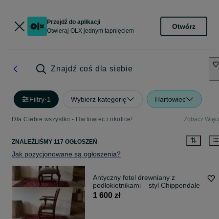
Przejdź do aplikacji
Otwórz
Otwieraj OLX jednym tapnięciem
Znajdź coś dla siebie
Filtry
·
1
Wybierz kategorię
Hartowiec
Dla Ciebie wszystko - Hartowiec i okolice!
Zobacz Więc
ZNALEŹLIŚMY 117 OGŁOSZEŃ
Jak pozycjonowane są ogłoszenia?
Antyczny fotel drewniany z
podłokietnikami – styl Chippendale
1 600 zł