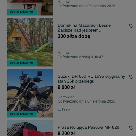
Hartowiec
Odświeżono dnia 05 sierpnia 2026
WYRÓŻNIONE
Domek na Mazurach Leśne
Zacisze nad jeziorem
Hartowieckim. Noclegi
300 zł/za dobę
Hartowiec
Odświeżono dzisiaj o 06:47
WYRÓŻNIONE
Suzuki DR 650 RE 1995 oryginalny
stan 26k przebiegu
9 000 zł
Hartowiec
Odświeżono dnia 04 sierpnia 2026
1995
WYRÓŻNIONE
Prasa Rolującą Pasowa MF 828
9 200 zł