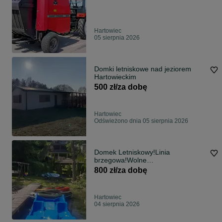
Hartowiec
05 sierpnia 2026
Domki letniskowe nad jeziorem
Hartowieckim
500 zł/za dobę
Hartowiec
Odświeżono dnia 05 sierpnia 2026
Domek Letniskowy!Linia
brzegowa!Wolne
Terminy!Sauna!Jacuzzi!Klima
800 zł/za dobę
Hartowiec
04 sierpnia 2026