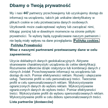
Dbamy o Twoją prywatność
Popularne wyszukiwania
stolik szklany
My i nasi
447
partnerzy przechowujemy lub uzyskujemy dostęp do
informacji na urządzeniu, takich jak unikalne identyfikatory w
plikach cookie w celu przetwarzania danych osobowych.
Skorzystaj z największego serwisu ogłoszeniowego - Harbutowice i okolice! Kupuj to, czego pragniesz i sprzedawaj to, czego już nie potrzebujesz!
Zobacz Więc
Użytkownik może zaakceptować wybory lub zarządzać nimi,
klikając poniżej lub w dowolnym momencie na stronie polityki
prywatności. Te wybory będą sygnalizowane naszym partnerom i
Mapa kategorii
nie będą miały wpływu na dane przeglądania.
Polityka cookies,
Mapa miejscowości
Polityka Prywatności
Mapa ministron
Wraz z naszymi partnerami przetwarzamy dane w celu
zapewnienia:
Popularne wyszukiwania
Użycie dokładnych danych geolokalizacyjnych. Aktywne
skanowanie charakterystyki urządzenia do celów identyfikacji.
Rozumienie odbiorców dzięki statystyce lub kombinacji danych z
różnych źródeł. Przechowywanie informacji na urządzeniu lub
dostęp do nich. Pomiar efektywności reklam. Rozwój i ulepszanie
usług. Tworzenie profili w celu personalizacji treści. Tworzenie
profili w celu spersonalizowanych reklam. Wykorzystywanie
ograniczonych danych do wyboru reklam. Wykorzystywanie
ograniczonych danych do wyboru treści. Pomiar efektywności
treści. Wykorzystanie profili do wyboru spersonalizowanych reklam.
Wykorzystywanie profili w celu doboru spersonalizowanych treści.
Lista partnerów (dostawców)