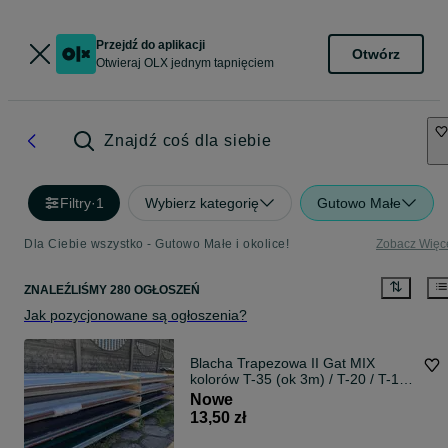
Przejdź do aplikacji
Otwórz
Otwieraj OLX jednym tapnięciem
Znajdź coś dla siebie
Filtry
·
1
Wybierz kategorię
Gutowo Małe
Dla Ciebie wszystko - Gutowo Małe i okolice!
Zobacz Więc
ZNALEŹLIŚMY 280 OGŁOSZEŃ
Jak pozycjonowane są ogłoszenia?
Blacha Trapezowa II Gat MIX
kolorów T-35 (ok 3m) / T-20 / T-18
(ok 2m)
Nowe
13,50 zł