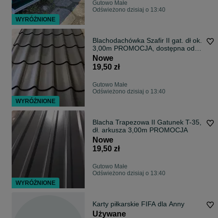
Gutowo Małe
Odświeżono dzisiaj o 13:40
WYRÓŻNIONE
Blachodachówka Szafir II gat. dł ok.
3,00m PROMOCJA, dostępna od
ręki!
Nowe
19,50 zł
Gutowo Małe
Odświeżono dzisiaj o 13:40
WYRÓŻNIONE
Blacha Trapezowa II Gatunek T-35,
dł. arkusza 3,00m PROMOCJA
Nowe
19,50 zł
Gutowo Małe
Odświeżono dzisiaj o 13:40
WYRÓŻNIONE
Karty piłkarskie FIFA dla Anny
Używane