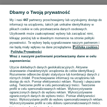
KATEGORIA
Dbamy o Twoją prywatność
Popularne wyszukiwania
My i nasi
447
partnerzy przechowujemy lub uzyskujemy dostęp do
meble stylowe
informacji na urządzeniu, takich jak unikalne identyfikatory w
plikach cookie w celu przetwarzania danych osobowych.
Użytkownik może zaakceptować wybory lub zarządzać nimi,
Skorzystaj z największego serwisu ogłoszeniowego - Gutowo Małe i okolice! Kupuj to, czego pragniesz i sprzedawaj to, czego już nie potrzebujesz!
Zobacz Więc
klikając poniżej lub w dowolnym momencie na stronie polityki
prywatności. Te wybory będą sygnalizowane naszym partnerom i
nie będą miały wpływu na dane przeglądania.
Polityka cookies,
Mapa kategorii
Polityka Prywatności
Mapa miejscowości
Wraz z naszymi partnerami przetwarzamy dane w celu
zapewnienia:
Mapa ministron
Popularne wyszukiwania
Użycie dokładnych danych geolokalizacyjnych. Aktywne
skanowanie charakterystyki urządzenia do celów identyfikacji.
Rozumienie odbiorców dzięki statystyce lub kombinacji danych z
różnych źródeł. Przechowywanie informacji na urządzeniu lub
dostęp do nich. Pomiar efektywności reklam. Rozwój i ulepszanie
usług. Tworzenie profili w celu personalizacji treści. Tworzenie
profili w celu spersonalizowanych reklam. Wykorzystywanie
ograniczonych danych do wyboru reklam. Wykorzystywanie
ograniczonych danych do wyboru treści. Pomiar efektywności
treści. Wykorzystanie profili do wyboru spersonalizowanych reklam.
Wykorzystywanie profili w celu doboru spersonalizowanych treści.