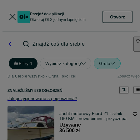
Przejdź do aplikacji
Otwórz
Otwieraj OLX jednym tapnięciem
Znajdź coś dla siebie
Filtry
·
1
Wybierz kategorię
Gruta
Dla Ciebie wszystko - Gruta i okolice!
Zobacz Więc
ZNALEŹLIŚMY 536 OGŁOSZEŃ
Jak pozycjonowane są ogłoszenia?
Jacht motorowy Fiord 21 - silnik
180 KM - nowe bimini - przyczepa
Używane
36 500 zł