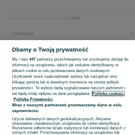
Strona główna
Kujawsko-pomorskie
Gruta
KATEGORIA
Popularne wyszukiwania
Dbamy o Twoją prywatność
rozrzutnik obornika
jałówka mięsna
kury ozdobne
My i nasi
447
partnerzy przechowujemy lub uzyskujemy dostęp do
nauczyciel języka angielskiego
3 tys
informacji na urządzeniu, takich jak unikalne identyfikatory w
plikach cookie w celu przetwarzania danych osobowych.
Użytkownik może zaakceptować wybory lub zarządzać nimi,
Skorzystaj z największego serwisu ogłoszeniowego - Gruta i okolice! Kupuj to, czego pragniesz i sprzedawaj to, czego już nie potrzebujesz!
Zobacz Więc
klikając poniżej lub w dowolnym momencie na stronie polityki
prywatności. Te wybory będą sygnalizowane naszym partnerom i
nie będą miały wpływu na dane przeglądania.
Polityka cookies,
Mapa kategorii
Polityka Prywatności
Mapa miejscowości
Wraz z naszymi partnerami przetwarzamy dane w celu
Mapa ministron
zapewnienia:
Popularne wyszukiwania
Użycie dokładnych danych geolokalizacyjnych. Aktywne
skanowanie charakterystyki urządzenia do celów identyfikacji.
Rozumienie odbiorców dzięki statystyce lub kombinacji danych z
różnych źródeł. Przechowywanie informacji na urządzeniu lub