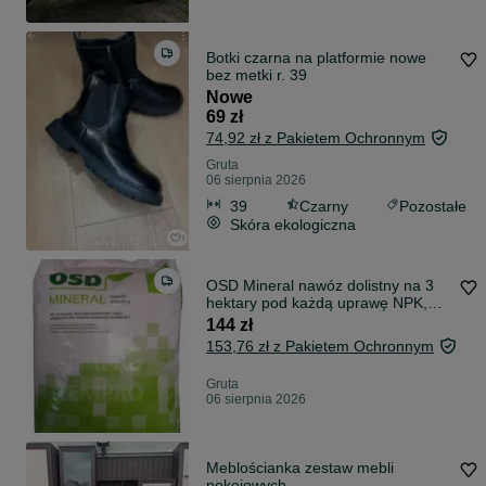
Botki czarna na platformie nowe
bez metki r. 39
Nowe
69 zł
74,92 zł z Pakietem Ochronnym
Gruta
06 sierpnia 2026
39
Czarny
Pozostałe
Skóra ekologiczna
OSD Mineral nawóz dolistny na 3
hektary pod każdą uprawę NPK,
zboża
144 zł
153,76 zł z Pakietem Ochronnym
Gruta
06 sierpnia 2026
Meblościanka zestaw mebli
pokojowych