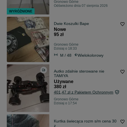
Gronowo Górne
Odświeżono dnia 07 sierpnia 2026
WYRÓŻNIONE
Dwie Koszulki Bape
Nowe
95 zł
Gronowo Górne
Dzisiaj o 18:33
M / 48
Wielokolorowy
Autko zdalnie sterowane nie
TAMIYA
Używane
380 zł
401,47 zł z Pakietem Ochronnym
Gronowo Górne
Dzisiaj o 17:54
Kurtka świecąca rozm s/m cena 30
z