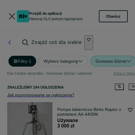
Przejdź do aplikacji
Otwórz
Otwieraj OLX jednym tapnięciem
Znajdź coś dla siebie
Filtry
·
1
Wybierz kategorię
Gronowo Górne
Dla Ciebie wszystko - Gronowo Górne i okolice!
Zobacz Więc
ZNALEŹLIŚMY 294 OGŁOSZENIA
Jak pozycjonowane są ogłoszenia?
Pompa lakiernicza Binks Raptor z
pistoletem AA 4400M
Używane
3 000 zł