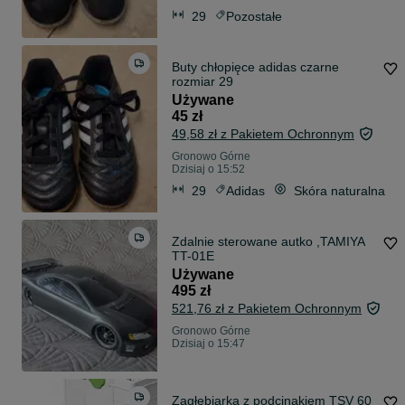
29
Pozostałe
Buty chłopięce adidas czarne
rozmiar 29
Używane
45 zł
49,58 zł z Pakietem Ochronnym
Gronowo Górne
Dzisiaj o 15:52
29
Adidas
Skóra naturalna
Zdalnie sterowane autko ,TAMIYA
TT-01E
Używane
495 zł
521,76 zł z Pakietem Ochronnym
Gronowo Górne
Dzisiaj o 15:47
Zagłębiarka z podcinakiem TSV 60