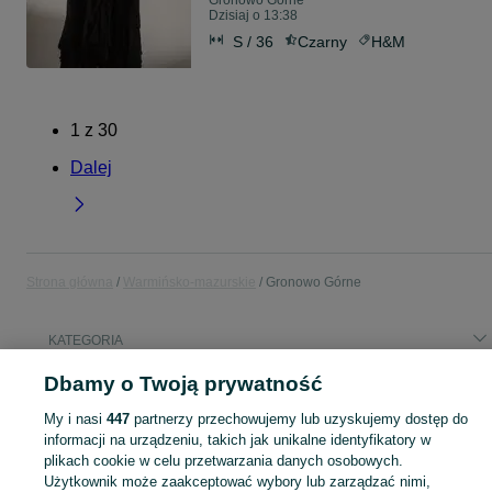
Gronowo Górne
Dzisiaj o 13:38
S / 36
Czarny
H&M
1
z
30
Dalej
Strona główna
Warmińsko-mazurskie
Gronowo Górne
KATEGORIA
Dbamy o Twoją prywatność
Popularne wyszukiwania
My i nasi
447
partnerzy przechowujemy lub uzyskujemy dostęp do
koszenie trawy
buldog francuski
informacji na urządzeniu, takich jak unikalne identyfikatory w
plikach cookie w celu przetwarzania danych osobowych.
Użytkownik może zaakceptować wybory lub zarządzać nimi,
Skorzystaj z największego serwisu ogłoszeniowego - Gronowo Górne i okolice! Kupuj to, czego pragniesz i sprzedawaj to, czego już nie potrzebujesz!
Zobacz Więc