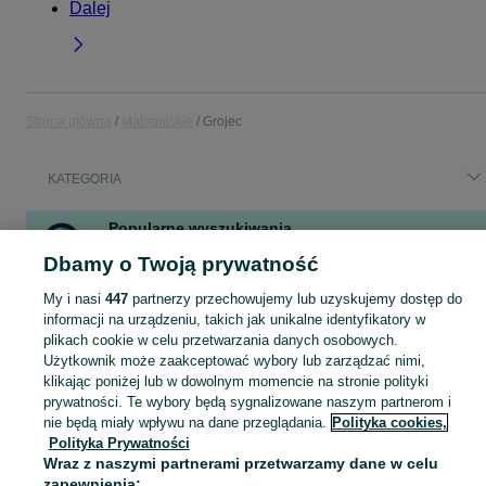
Dalej
Strona główna
Małopolskie
Grojec
KATEGORIA
Popularne wyszukiwania
ducato
wsk
sadzonki warzyw
dom
dostawcze
Dbamy o Twoją prywatność
ducato l2h2
praca
My i nasi
447
partnerzy przechowujemy lub uzyskujemy dostęp do
informacji na urządzeniu, takich jak unikalne identyfikatory w
plikach cookie w celu przetwarzania danych osobowych.
Skorzystaj z największego serwisu ogłoszeniowego - Grojec i okolice! Kupuj to, czego pragniesz i sprzedawaj to, czego już nie potrzebujesz!
Zobacz Więc
Użytkownik może zaakceptować wybory lub zarządzać nimi,
klikając poniżej lub w dowolnym momencie na stronie polityki
Mapa kategorii
prywatności. Te wybory będą sygnalizowane naszym partnerom i
Mapa miejscowości
nie będą miały wpływu na dane przeglądania.
Polityka cookies,
Polityka Prywatności
Mapa ministron
Wraz z naszymi partnerami przetwarzamy dane w celu
Popularne wyszukiwania
zapewnienia: