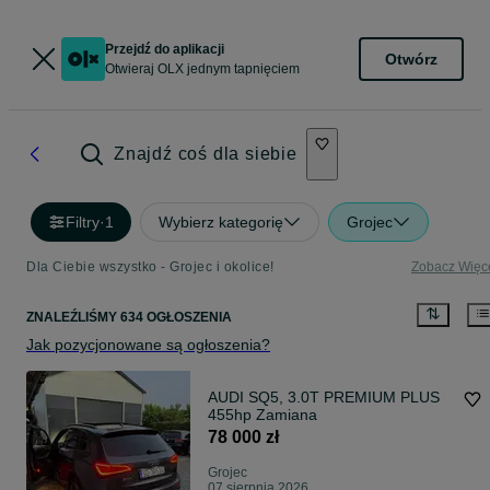
Przejdź do aplikacji
Otwórz
Otwieraj OLX jednym tapnięciem
Znajdź coś dla siebie
Filtry
·
1
Wybierz kategorię
Grojec
Dla Ciebie wszystko - Grojec i okolice!
Zobacz Więc
ZNALEŹLIŚMY 634 OGŁOSZENIA
Jak pozycjonowane są ogłoszenia?
AUDI SQ5, 3.0T PREMIUM PLUS
455hp Zamiana
78 000 zł
Grojec
07 sierpnia 2026