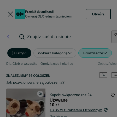
Przejdź do aplikacji
Otwórz
Otwieraj OLX jednym tapnięciem
Znajdź coś dla siebie
Filtry
·
1
Wybierz kategorię
Grodziszcze
Dla Ciebie wszystko - Grodziszcze i okolice!
Zobacz Więc
ZNALEŹLIŚMY 36 OGŁOSZEŃ
Jak pozycjonowane są ogłoszenia?
Kapcie świąteczne roz 24
Używane
10 zł
13,35 zł z Pakietem Ochronnym
Grodziszcze