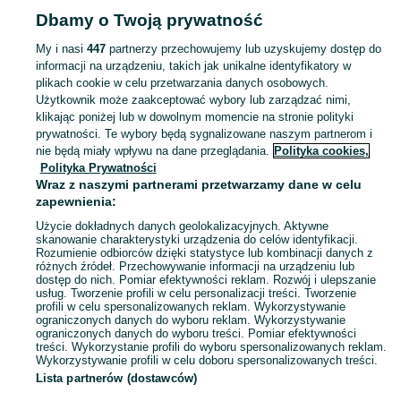
Dbamy o Twoją prywatność
Strona główna
Dolnośląskie
Grodziszcze
My i nasi
447
partnerzy przechowujemy lub uzyskujemy dostęp do
informacji na urządzeniu, takich jak unikalne identyfikatory w
KATEGORIA
plikach cookie w celu przetwarzania danych osobowych.
Użytkownik może zaakceptować wybory lub zarządzać nimi,
Skorzystaj z największego serwisu ogłoszeniowego - Grodziszcze i okolice! Kupuj to, czego pragniesz i sprzedawaj to, czego już nie potrzebujesz!
Zobacz Więc
klikając poniżej lub w dowolnym momencie na stronie polityki
prywatności. Te wybory będą sygnalizowane naszym partnerom i
nie będą miały wpływu na dane przeglądania.
Polityka cookies,
Mapa kategorii
Polityka Prywatności
Mapa miejscowości
Wraz z naszymi partnerami przetwarzamy dane w celu
zapewnienia:
Mapa ministron
Użycie dokładnych danych geolokalizacyjnych. Aktywne
Popularne wyszukiwania
skanowanie charakterystyki urządzenia do celów identyfikacji.
Rozumienie odbiorców dzięki statystyce lub kombinacji danych z
różnych źródeł. Przechowywanie informacji na urządzeniu lub
dostęp do nich. Pomiar efektywności reklam. Rozwój i ulepszanie
usług. Tworzenie profili w celu personalizacji treści. Tworzenie
profili w celu spersonalizowanych reklam. Wykorzystywanie
ograniczonych danych do wyboru reklam. Wykorzystywanie
ograniczonych danych do wyboru treści. Pomiar efektywności
treści. Wykorzystanie profili do wyboru spersonalizowanych reklam.
Wykorzystywanie profili w celu doboru spersonalizowanych treści.
Lista partnerów (dostawców)