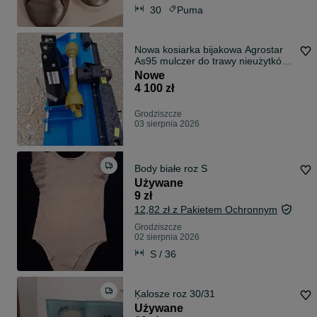
30
Puma
Nowa kosiarka bijakowa Agrostar
As95 mulczer do trawy nieużytków
gwarancja dostawa cała Polska
Nowe
4 100 zł
Grodziszcze
03 sierpnia 2026
Body białe roz S
Używane
9 zł
12,82 zł z Pakietem Ochronnym
Grodziszcze
02 sierpnia 2026
S / 36
Ķalosze roz 30/31
Używane