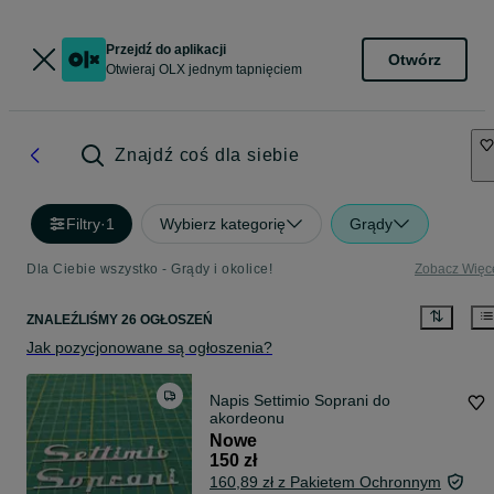
Przejdź do aplikacji
Otwórz
Otwieraj OLX jednym tapnięciem
Znajdź coś dla siebie
Filtry
·
1
Wybierz kategorię
Grądy
Dla Ciebie wszystko - Grądy i okolice!
Zobacz Więc
ZNALEŹLIŚMY 26 OGŁOSZEŃ
Jak pozycjonowane są ogłoszenia?
Napis Settimio Soprani do
akordeonu
Nowe
150 zł
160,89 zł z Pakietem Ochronnym