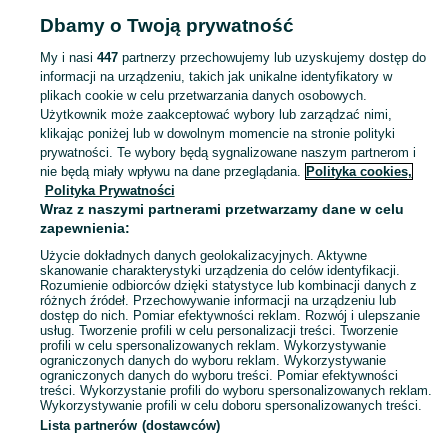
Dbamy o Twoją prywatność
Strona główna
Lubelskie
Grądy
My i nasi
447
partnerzy przechowujemy lub uzyskujemy dostęp do
informacji na urządzeniu, takich jak unikalne identyfikatory w
KATEGORIA
plikach cookie w celu przetwarzania danych osobowych.
Użytkownik może zaakceptować wybory lub zarządzać nimi,
Skorzystaj z największego serwisu ogłoszeniowego - Grądy i okolice! Kupuj to, czego pragniesz i sprzedawaj to, czego już nie potrzebujesz!
Zobacz Więc
klikając poniżej lub w dowolnym momencie na stronie polityki
prywatności. Te wybory będą sygnalizowane naszym partnerom i
nie będą miały wpływu na dane przeglądania.
Polityka cookies,
Mapa kategorii
Polityka Prywatności
Mapa miejscowości
Wraz z naszymi partnerami przetwarzamy dane w celu
zapewnienia:
Mapa ministron
Użycie dokładnych danych geolokalizacyjnych. Aktywne
Popularne wyszukiwania
skanowanie charakterystyki urządzenia do celów identyfikacji.
Rozumienie odbiorców dzięki statystyce lub kombinacji danych z
różnych źródeł. Przechowywanie informacji na urządzeniu lub
dostęp do nich. Pomiar efektywności reklam. Rozwój i ulepszanie
usług. Tworzenie profili w celu personalizacji treści. Tworzenie
profili w celu spersonalizowanych reklam. Wykorzystywanie
ograniczonych danych do wyboru reklam. Wykorzystywanie
ograniczonych danych do wyboru treści. Pomiar efektywności
treści. Wykorzystanie profili do wyboru spersonalizowanych reklam.
Wykorzystywanie profili w celu doboru spersonalizowanych treści.
Lista partnerów (dostawców)