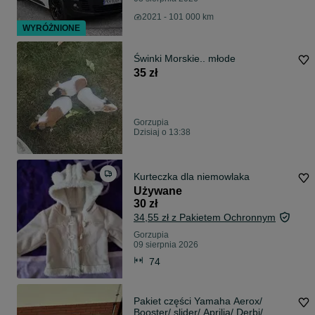
2021 - 101 000 km
WYRÓŻNIONE
Świnki Morskie.. młode
35 zł
Gorzupia
Dzisiaj o 13:38
Kurteczka dla niemowlaka
Używane
30 zł
34,55 zł z Pakietem Ochronnym
Gorzupia
09 sierpnia 2026
74
Pakiet części Yamaha Aerox/
Booster/ slider/ Aprilia/ Derbi/