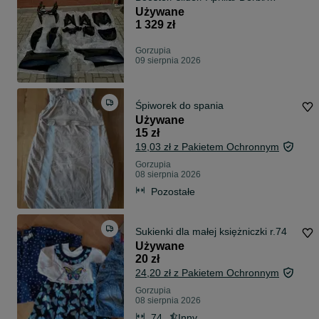
Sherco/ Stage6/ Malossi/ DMP/
Używane
Rieju/ Husqvarna/ Yasuni/ Polini/
1 329 zł
Nowe/ używane/ BCD
Gorzupia
09 sierpnia 2026
Śpiworek do spania
Używane
15 zł
19,03 zł z Pakietem Ochronnym
Gorzupia
08 sierpnia 2026
Pozostałe
Sukienki dla małej księżniczki r.74
Używane
20 zł
24,20 zł z Pakietem Ochronnym
Gorzupia
08 sierpnia 2026
74
Inny