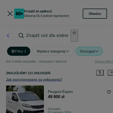
Przejdź do aplikacji
Otwórz
Otwieraj OLX jednym tapnięciem
Znajdź coś dla siebie
Filtry
·
1
Wybierz kategorię
Gorzupia
Dla Ciebie wszystko - Gorzupia i okolice!
Zobacz Więc
ZNALEŹLIŚMY 121 OGŁOSZEŃ
Jak pozycjonowane są ogłoszenia?
Peugeot Expert
49 800 zł
Gorzupia
03 sierpnia 2026