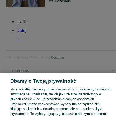
Pozostałe
1
z
13
Dalej
Strona główna
Wielkopolskie
Gorzupia
KATEGORIA
Dbamy o Twoją prywatność
Popularne wyszukiwania
My i nasi
447
partnerzy przechowujemy lub uzyskujemy dostęp do
owies
informacji na urządzeniu, takich jak unikalne identyfikatory w
plikach cookie w celu przetwarzania danych osobowych.
Użytkownik może zaakceptować wybory lub zarządzać nimi,
Skorzystaj z największego serwisu ogłoszeniowego - Gorzupia i okolice! Kupuj to, czego pragniesz i sprzedawaj to, czego już nie potrzebujesz!
Zobacz Więc
klikając poniżej lub w dowolnym momencie na stronie polityki
prywatności. Te wybory będą sygnalizowane naszym partnerom i