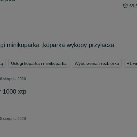
69,
gi minikoparka ,koparka wykopy przylacza
ką
Usługi koparką i minikoparką
Wyburzenia i rozbiórka
+
1
wi
6 sierpnia 2026
 1000 xtp
5 sierpnia 2026