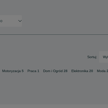
Sortuj:
Wyb
Motoryzacja
5
Praca
1
Dom i Ogród
28
Elektronika
20
Moda