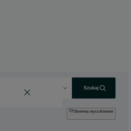
Odległość
+0 km
Szukaj
Obserwuj wyszukiwanie