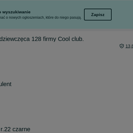
to wyszukiwanie
Zapisz
ać o nowych ogłoszeniach, które do niego pasują.
ziewczęca 128 firmy Cool club.
13,
ulent
 r.22 czarne