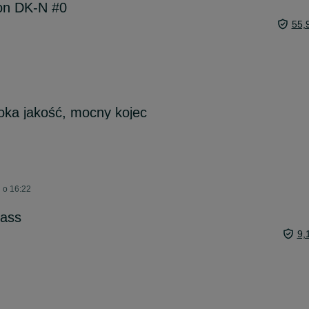
on DK-N #0
55,
oka jakość, mocny kojec
 o 16:22
Bass
9,