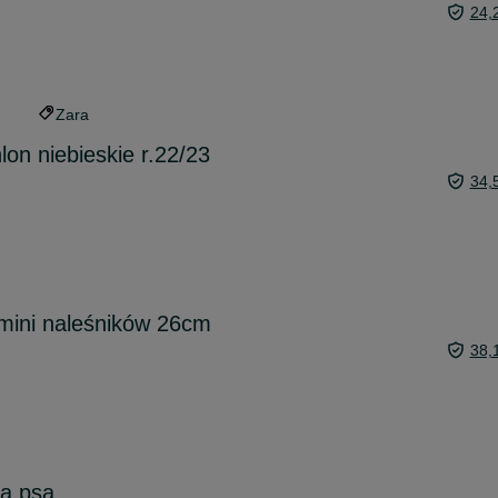
24,
Zara
on niebieskie r.22/23
34,
mini naleśników 26cm
38,
la psa