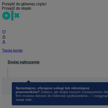
Przejdź do głównej części
Przejdź do stopki
Czat
Twoje konto
Dodaj ogłoszenie
Dla biznesu
opens in a new tab
Sprzedajesz, oferujesz usługi lub rekrutujesz
pracowników?
Zobacz, jak dzięki naszym rozwiązaniom dl
firm możesz dotrzeć do milionów użytkowników — i osiągną
swoje cele.