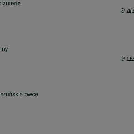
iżuterię
75,
nny
1 5
eruńskie owce