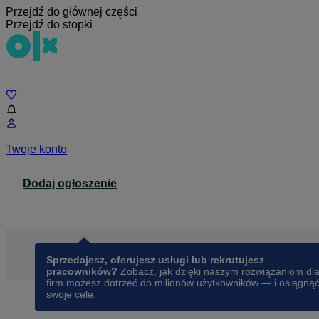
Przejdź do głównej części
Przejdź do stopki
Czat
Twoje konto
Dodaj ogłoszenie
Dla biznesu
opens in a new tab
Sprzedajesz, oferujesz usługi lub rekrutujesz
pracowników?
Zobacz, jak dzięki naszym rozwiązaniom dl
firm możesz dotrzeć do milionów użytkowników — i osiągną
swoje cele.