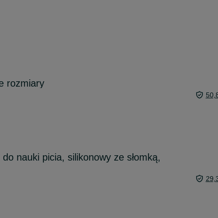
e rozmiary
50,
do nauki picia, silikonowy ze słomką,
29,