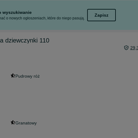
to wyszukiwanie
Zapisz
ać o nowych ogłoszeniach, które do niego pasują.
la dziewczynki 110
29,
Pudrowy róż
Granatowy