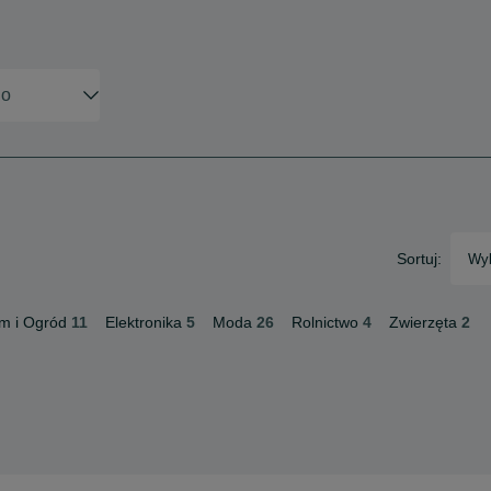
Sortuj:
Wyb
m i Ogród
11
Elektronika
5
Moda
26
Rolnictwo
4
Zwierzęta
2