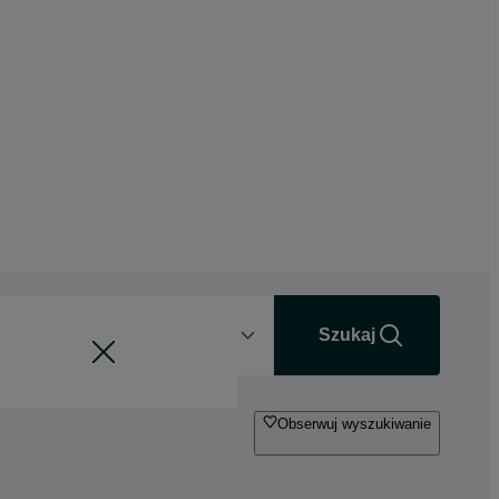
Odległość
+0 km
Szukaj
Obserwuj wyszukiwanie