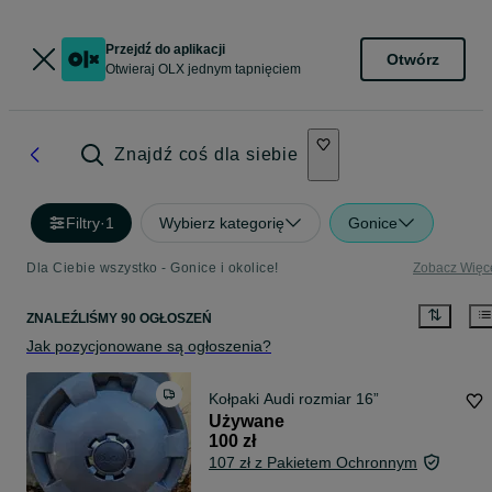
Przejdź do aplikacji
Otwórz
Otwieraj OLX jednym tapnięciem
Znajdź coś dla siebie
Filtry
·
1
Wybierz kategorię
Gonice
Dla Ciebie wszystko - Gonice i okolice!
Zobacz Więc
ZNALEŹLIŚMY 90 OGŁOSZEŃ
Jak pozycjonowane są ogłoszenia?
Kołpaki Audi rozmiar 16”
Używane
100 zł
107 zł z Pakietem Ochronnym