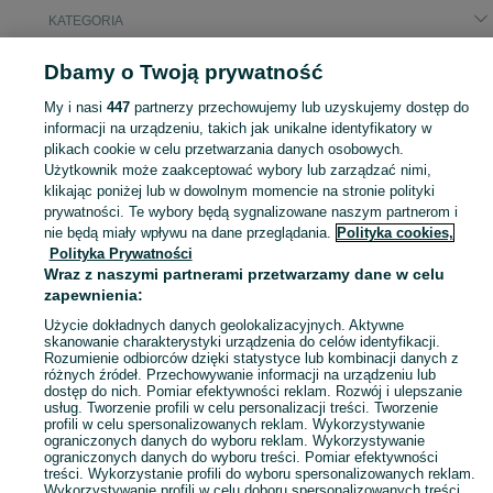
KATEGORIA
Dbamy o Twoją prywatność
Popularne wyszukiwania
dom z keramzutu piotrowice
dom z keramzytu piotrowice
My i nasi
447
partnerzy przechowujemy lub uzyskujemy dostęp do
rin skorupa
informacji na urządzeniu, takich jak unikalne identyfikatory w
plikach cookie w celu przetwarzania danych osobowych.
Użytkownik może zaakceptować wybory lub zarządzać nimi,
Skorzystaj z największego serwisu ogłoszeniowego - Gonice i okolice! Kupuj to, czego pragniesz i sprzedawaj to, czego już nie potrzebujesz!
Zobacz Więc
klikając poniżej lub w dowolnym momencie na stronie polityki
prywatności. Te wybory będą sygnalizowane naszym partnerom i
nie będą miały wpływu na dane przeglądania.
Polityka cookies,
Mapa kategorii
Polityka Prywatności
Mapa miejscowości
Wraz z naszymi partnerami przetwarzamy dane w celu
zapewnienia:
Mapa ministron
Popularne wyszukiwania
Użycie dokładnych danych geolokalizacyjnych. Aktywne
skanowanie charakterystyki urządzenia do celów identyfikacji.
Rozumienie odbiorców dzięki statystyce lub kombinacji danych z
różnych źródeł. Przechowywanie informacji na urządzeniu lub
dostęp do nich. Pomiar efektywności reklam. Rozwój i ulepszanie
usług. Tworzenie profili w celu personalizacji treści. Tworzenie
profili w celu spersonalizowanych reklam. Wykorzystywanie
ograniczonych danych do wyboru reklam. Wykorzystywanie
ograniczonych danych do wyboru treści. Pomiar efektywności
treści. Wykorzystanie profili do wyboru spersonalizowanych reklam.
Wykorzystywanie profili w celu doboru spersonalizowanych treści.