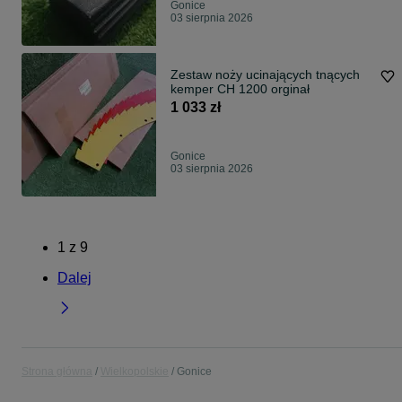
Gonice
03 sierpnia 2026
Zestaw noży ucinających tnących
kemper CH 1200 orginał
1 033 zł
Gonice
03 sierpnia 2026
1
z
9
Dalej
Strona główna
Wielkopolskie
Gonice