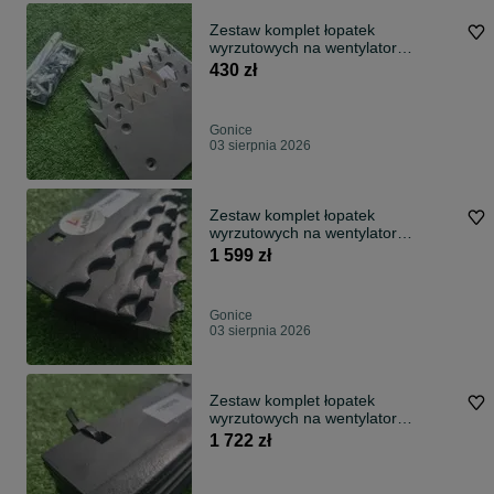
Zestaw komplet łopatek
wyrzutowych na wentylator
wyrzutnik Claas Jaguar 695 SL
430 zł
Mega
Gonice
03 sierpnia 2026
Zestaw komplet łopatek
wyrzutowych na wentylator
wyrzutnik Claas Jaguar LANDA
1 599 zł
Gonice
03 sierpnia 2026
Zestaw komplet łopatek
wyrzutowych na wentylator
wyrzutnik Claas Jaguar LANDA
1 722 zł