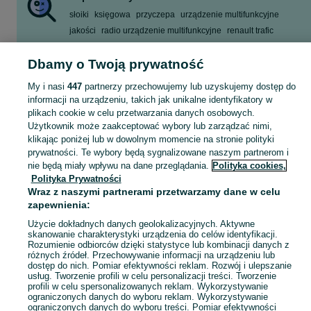
słoiki
księgowa
przyczepa
urządzenie multifunkcyjne
jakości
radio urządzenie multifunkcyjne
renault trafic
rower trójkołowy
Dbamy o Twoją prywatność
Zobacz Więcej
My i nasi
447
partnerzy przechowujemy lub uzyskujemy dostęp do
informacji na urządzeniu, takich jak unikalne identyfikatory w
Skorzystaj z największego serwisu ogłoszeniowego - Gołuchów i okolice! Kupuj to, czego pragniesz i sprzedawaj to, czego już nie potrzebujesz!
Zobacz Więc
plikach cookie w celu przetwarzania danych osobowych.
Użytkownik może zaakceptować wybory lub zarządzać nimi,
Mapa kategorii
klikając poniżej lub w dowolnym momencie na stronie polityki
prywatności. Te wybory będą sygnalizowane naszym partnerom i
Mapa miejscowości
nie będą miały wpływu na dane przeglądania.
Polityka cookies,
Mapa ministron
Polityka Prywatności
Popularne wyszukiwania
Wraz z naszymi partnerami przetwarzamy dane w celu
zapewnienia:
Użycie dokładnych danych geolokalizacyjnych. Aktywne
skanowanie charakterystyki urządzenia do celów identyfikacji.
Rozumienie odbiorców dzięki statystyce lub kombinacji danych z
różnych źródeł. Przechowywanie informacji na urządzeniu lub
dostęp do nich. Pomiar efektywności reklam. Rozwój i ulepszanie
usług. Tworzenie profili w celu personalizacji treści. Tworzenie
profili w celu spersonalizowanych reklam. Wykorzystywanie
ograniczonych danych do wyboru reklam. Wykorzystywanie
ograniczonych danych do wyboru treści. Pomiar efektywności