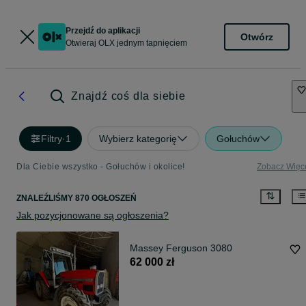
Przejdź do aplikacji
Otwórz
Otwieraj OLX jednym tapnięciem
Znajdź coś dla siebie
Filtry
·
1
Wybierz kategorię
Gołuchów
Dla Ciebie wszystko - Gołuchów i okolice!
Zobacz Więc
ZNALEŹLIŚMY 870 OGŁOSZEŃ
Jak pozycjonowane są ogłoszenia?
Massey Ferguson 3080
62 000 zł