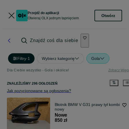
Przejdź do aplikacji
Otwórz
Otwieraj OLX jednym tapnięciem
Znajdź coś dla siebie
Filtry
·
1
Wybierz kategorię
Gola
Dla Ciebie wszystko - Gola i okolice!
Zobacz Więc
ZNALEŹLIŚMY 296 OGŁOSZEŃ
Jak pozycjonowane są ogłoszenia?
Błotnik BMW V G31 prawy tył kombi
nowy
Nowe
850 zł