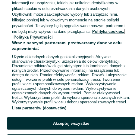
informacji na urządzeniu, takich jak unikalne identyfikatory w
KATEGORIA
plikach cookie w celu przetwarzania danych osobowych.
Użytkownik może zaakceptować wybory lub zarządzać nimi,
klikając poniżej lub w dowolnym momencie na stronie polityki
Skorzystaj z największego serwisu ogłoszeniowego - Gola i okolice! Kupuj to, czego pragniesz i sprzedawaj to, czego już nie potrzebujesz!
Zobacz Więc
prywatności. Te wybory będą sygnalizowane naszym partnerom i
nie będą miały wpływu na dane przeglądania.
Polityka cookies,
Mapa kategorii
Polityka Prywatności
Mapa miejscowości
Wraz z naszymi partnerami przetwarzamy dane w celu
zapewnienia:
Mapa ministron
Użycie dokładnych danych geolokalizacyjnych. Aktywne
Popularne wyszukiwania
skanowanie charakterystyki urządzenia do celów identyfikacji.
Rozumienie odbiorców dzięki statystyce lub kombinacji danych z
różnych źródeł. Przechowywanie informacji na urządzeniu lub
dostęp do nich. Pomiar efektywności reklam. Rozwój i ulepszanie
usług. Tworzenie profili w celu personalizacji treści. Tworzenie
profili w celu spersonalizowanych reklam. Wykorzystywanie
ograniczonych danych do wyboru reklam. Wykorzystywanie
ograniczonych danych do wyboru treści. Pomiar efektywności
treści. Wykorzystanie profili do wyboru spersonalizowanych reklam.
Wykorzystywanie profili w celu doboru spersonalizowanych treści.
Lista partnerów (dostawców)
Akceptuj wszystkie