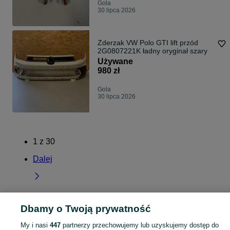
Gola
30 lipca 2026
Zderzak VW Polo GTI lift przód
2G0807221K ładny oryginał szary
Używane
980 zł
Gola
30 lipca 2026
1
z
30
Dalej
Dbamy o Twoją prywatność
Strona główna
Wielkopolskie
Gola
My i nasi
447
partnerzy przechowujemy lub uzyskujemy dostęp do