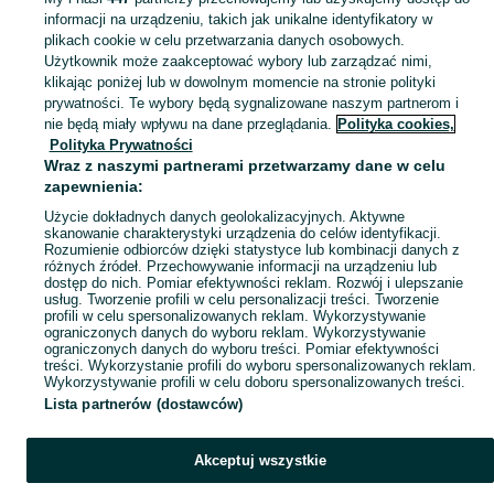
informacji na urządzeniu, takich jak unikalne identyfikatory w
KATEGORIA
plikach cookie w celu przetwarzania danych osobowych.
Użytkownik może zaakceptować wybory lub zarządzać nimi,
klikając poniżej lub w dowolnym momencie na stronie polityki
Skorzystaj z największego serwisu ogłoszeniowego - Głogusz i okolice! Kupuj to, czego pragniesz i sprzedawaj to, czego już nie potrzebujesz!
Zobacz Więc
prywatności. Te wybory będą sygnalizowane naszym partnerom i
nie będą miały wpływu na dane przeglądania.
Polityka cookies,
Mapa kategorii
Polityka Prywatności
Mapa miejscowości
Wraz z naszymi partnerami przetwarzamy dane w celu
zapewnienia:
Mapa ministron
Użycie dokładnych danych geolokalizacyjnych. Aktywne
Popularne wyszukiwania
skanowanie charakterystyki urządzenia do celów identyfikacji.
Rozumienie odbiorców dzięki statystyce lub kombinacji danych z
różnych źródeł. Przechowywanie informacji na urządzeniu lub
dostęp do nich. Pomiar efektywności reklam. Rozwój i ulepszanie
usług. Tworzenie profili w celu personalizacji treści. Tworzenie
profili w celu spersonalizowanych reklam. Wykorzystywanie
ograniczonych danych do wyboru reklam. Wykorzystywanie
ograniczonych danych do wyboru treści. Pomiar efektywności
treści. Wykorzystanie profili do wyboru spersonalizowanych reklam.
Wykorzystywanie profili w celu doboru spersonalizowanych treści.
Lista partnerów (dostawców)
Akceptuj wszystkie