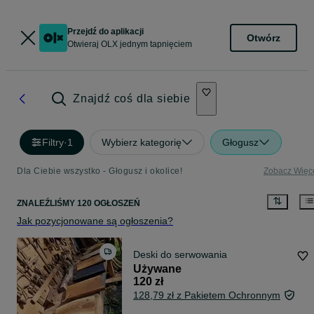
Przejdź do aplikacji
Otwórz
Otwieraj OLX jednym tapnięciem
Znajdź coś dla siebie
Filtry
·
1
Wybierz kategorię
Głogusz
Dla Ciebie wszystko - Głogusz i okolice!
Zobacz Więc
ZNALEŹLIŚMY 120 OGŁOSZEŃ
Jak pozycjonowane są ogłoszenia?
Deski do serwowania
Używane
120 zł
128,79 zł z Pakietem Ochronnym