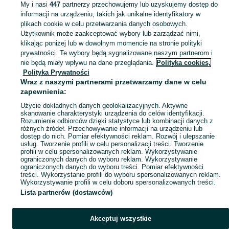
My i nasi
447
partnerzy przechowujemy lub uzyskujemy dostęp do
informacji na urządzeniu, takich jak unikalne identyfikatory w
KATEGORIA
plikach cookie w celu przetwarzania danych osobowych.
Użytkownik może zaakceptować wybory lub zarządzać nimi,
klikając poniżej lub w dowolnym momencie na stronie polityki
Skorzystaj z największego serwisu ogłoszeniowego - Glinica i okolice! Kupuj to, czego pragniesz i sprzedawaj to, czego już nie potrzebujesz!
Zobacz Więc
prywatności. Te wybory będą sygnalizowane naszym partnerom i
nie będą miały wpływu na dane przeglądania.
Polityka cookies,
Mapa kategorii
Polityka Prywatności
Mapa miejscowości
Wraz z naszymi partnerami przetwarzamy dane w celu
zapewnienia:
Mapa ministron
Użycie dokładnych danych geolokalizacyjnych. Aktywne
Popularne wyszukiwania
skanowanie charakterystyki urządzenia do celów identyfikacji.
Rozumienie odbiorców dzięki statystyce lub kombinacji danych z
różnych źródeł. Przechowywanie informacji na urządzeniu lub
dostęp do nich. Pomiar efektywności reklam. Rozwój i ulepszanie
usług. Tworzenie profili w celu personalizacji treści. Tworzenie
profili w celu spersonalizowanych reklam. Wykorzystywanie
ograniczonych danych do wyboru reklam. Wykorzystywanie
ograniczonych danych do wyboru treści. Pomiar efektywności
treści. Wykorzystanie profili do wyboru spersonalizowanych reklam.
Wykorzystywanie profili w celu doboru spersonalizowanych treści.
Lista partnerów (dostawców)
Akceptuj wszystkie