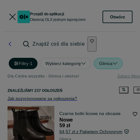
Przejdź do aplikacji
Otwórz
Otwieraj OLX jednym tapnięciem
Znajdź coś dla siebie
Filtry
·
1
Wybierz kategorię
Glinica
Dla Ciebie wszystko - Glinica i okolice!
Zobacz Więc
ZNALEŹLIŚMY 237 OGŁOSZEŃ
Jak pozycjonowane są ogłoszenia?
Czarne botki licowe na obcasie
Dostawa gratis
Nowe
59 zł
64,57 zł z Pakietem Ochronnym
Glinica