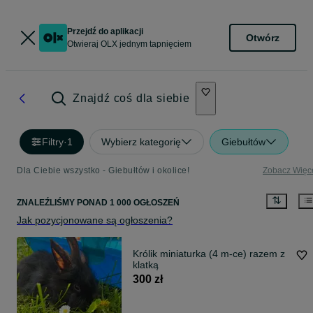
Przejdź do aplikacji
Otwórz
Otwieraj OLX jednym tapnięciem
Znajdź coś dla siebie
Filtry
·
1
Wybierz kategorię
Giebułtów
Dla Ciebie wszystko - Giebułtów i okolice!
Zobacz Więc
ZNALEŹLIŚMY
PONAD
1 000 OGŁOSZEŃ
Jak pozycjonowane są ogłoszenia?
Królik miniaturka (4 m-ce) razem z
klatką
300 zł