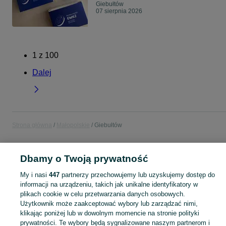
Giebułtów
07 sierpnia 2026
1
z
100
Dalej
Strona główna
Małopolskie
Giebułtów
KATEGORIA
Dbamy o Twoją prywatność
Popularne wyszukiwania
My i nasi
447
partnerzy przechowujemy lub uzyskujemy dostęp do
informacji na urządzeniu, takich jak unikalne identyfikatory w
peugeot partner
kosiarka
wynajem kosiarki
działka
plikach cookie w celu przetwarzania danych osobowych.
mieszkanie oświecenia
opony zimowe 215 65 16 102h
Użytkownik może zaakceptować wybory lub zarządzać nimi,
komoda
klikając poniżej lub w dowolnym momencie na stronie polityki
prywatności. Te wybory będą sygnalizowane naszym partnerom i