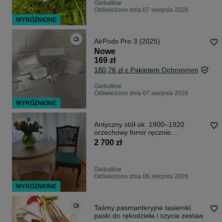
Giebułtów
Odświeżono dnia 07 sierpnia 2026
WYRÓŻNIONE
AirPods Pro 3 (2025)
Nowe
169 zł
180,76 zł z Pakietem Ochronnym
Giebułtów
Odświeżono dnia 07 sierpnia 2026
WYRÓŻNIONE
Antyczny stół ok. 1900–1920
orzechowy fornir ręcznie
odnowiony, unikat
2 700 zł
Giebułtów
Odświeżono dnia 06 sierpnia 2026
WYRÓŻNIONE
Taśmy pasmanteryjne tasiemki
paski do rękodzieła i szycia zestaw