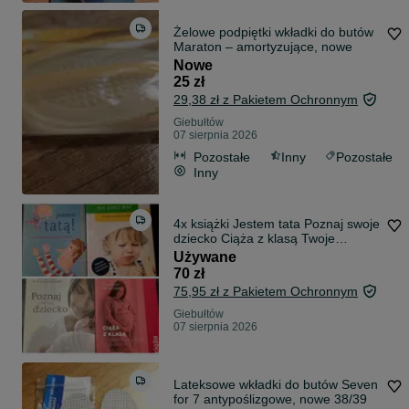
Żelowe podpiętki wkładki do butów
Maraton – amortyzujące, nowe
Nowe
25 zł
29,38 zł z Pakietem Ochronnym
Giebułtów
07 sierpnia 2026
Pozostałe
Inny
Pozostałe
Inny
4x książki Jestem tata Poznaj swoje
dziecko Ciąża z klasą Twoje
dziecko nie chce jeść
Używane
70 zł
75,95 zł z Pakietem Ochronnym
Giebułtów
07 sierpnia 2026
Lateksowe wkładki do butów Seven
for 7 antypoślizgowe, nowe 38/39