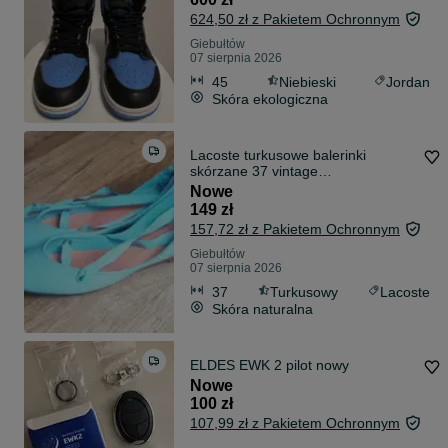
624,50 zł z Pakietem Ochronnym
Giebułtów
07 sierpnia 2026
45
Niebieski
Jordan
Skóra ekologiczna
Lacoste turkusowe balerinki
skórzane 37 vintage
kolekcjonerskie
Nowe
149 zł
157,72 zł z Pakietem Ochronnym
Giebułtów
07 sierpnia 2026
37
Turkusowy
Lacoste
Skóra naturalna
ELDES EWK 2 pilot nowy
Nowe
100 zł
107,99 zł z Pakietem Ochronnym