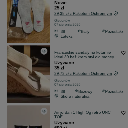
Nowe
25 zł
29,38 zł z Pakietem Ochronnym
Giebułtów
07 sierpnia 2026
38
Biały
Pozostałe
Lateks
Francuskie sandały na koturnie
Ideal 39 beż krem styl old money
Używane
35 zł
39,73 zł z Pakietem Ochronnym
Giebułtów
07 sierpnia 2026
39
Beżowy
Pozostałe
Skóra naturalna
Air jordan 1 High Og retro UNC
TOE
Używane
600 zł