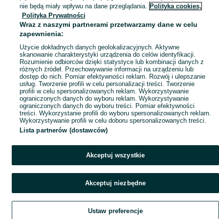
nie będą miały wpływu na dane przeglądania.
Polityka cookies,
Skorzystaj z największego serwisu ogłoszeniowego - Giebułtów i okolice! Kupuj to, czego pragniesz i sprzedawaj to, czego już nie potrzebujesz!
Zobacz Więc
Polityka Prywatności
Wraz z naszymi partnerami przetwarzamy dane w celu
zapewnienia:
Mapa kategorii
Użycie dokładnych danych geolokalizacyjnych. Aktywne
Mapa miejscowości
skanowanie charakterystyki urządzenia do celów identyfikacji.
Mapa ministron
Rozumienie odbiorców dzięki statystyce lub kombinacji danych z
różnych źródeł. Przechowywanie informacji na urządzeniu lub
Popularne wyszukiwania
dostęp do nich. Pomiar efektywności reklam. Rozwój i ulepszanie
usług. Tworzenie profili w celu personalizacji treści. Tworzenie
profili w celu spersonalizowanych reklam. Wykorzystywanie
ograniczonych danych do wyboru reklam. Wykorzystywanie
ograniczonych danych do wyboru treści. Pomiar efektywności
treści. Wykorzystanie profili do wyboru spersonalizowanych reklam.
Wykorzystywanie profili w celu doboru spersonalizowanych treści.
Lista partnerów (dostawców)
Akceptuj wszystkie
Akceptuj niezbędne
Ustaw preferencje