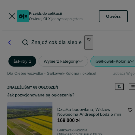
Przejdź do aplikacji
Otwórz
Otwieraj OLX jednym tapnięciem
Znajdź coś dla siebie
Filtry
·
1
Wybierz kategorię
Gałkówek-Kolonia
Dla Ciebie wszystko - Gałkówek-Kolonia i okolice!
Zobacz Więc
ZNALEŹLIŚMY 68 OGŁOSZEŃ
Jak pozycjonowane są ogłoszenia?
Działka budowlana, Widzew
Nowosolna Andrespol Łódź 5 min
169 000 zł
Gałkówek-Kolonia
Odświeżono dzisiaj o 08:29