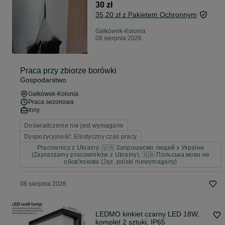
30 zł
35,20 zł z Pakietem Ochronnym
Gałkówek-Kolonia
08 sierpnia 2026
Praca przy zbiorze borówki
Gospodarstwo
Gałkówek-Kolonia
Praca sezonowa
Inny
Doświadczenie nie jest wymagane
Dyspozycyjność: Elastyczny czas pracy
Pracownicy z Ukrainy: 🇺🇦 Запрошуємо людей з України
(Zapraszamy pracowników z Ukrainy), 🇺🇦 Польська мова не
обов'язкова (Jęz. polski niewymagany)
08 sierpnia 2026
LEDMO kinkiet czarny LED 18W,
komplet 2 sztuki, IP65