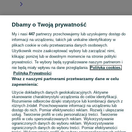
Dbamy o Twoją prywatność
Strona główna
Łódzkie
Gałkówek-Kolonia
My i nasi
447
partnerzy przechowujemy lub uzyskujemy dostęp do
informacji na urządzeniu, takich jak unikalne identyfikatory w
KATEGORIA
plikach cookie w celu przetwarzania danych osobowych.
Użytkownik może zaakceptować wybory lub zarządzać nimi,
Skorzystaj z największego serwisu ogłoszeniowego - Gałkówek-Kolonia i okolice! Kupuj to, czego pragniesz i sprzedawaj to, czego już nie potrzebujesz!
Zobacz Więc
klikając poniżej lub w dowolnym momencie na stronie polityki
prywatności. Te wybory będą sygnalizowane naszym partnerom i
nie będą miały wpływu na dane przeglądania.
Polityka cookies,
Mapa kategorii
Polityka Prywatności
Mapa miejscowości
Wraz z naszymi partnerami przetwarzamy dane w celu
zapewnienia:
Mapa ministron
Popularne wyszukiwania
Użycie dokładnych danych geolokalizacyjnych. Aktywne
skanowanie charakterystyki urządzenia do celów identyfikacji.
Rozumienie odbiorców dzięki statystyce lub kombinacji danych z
różnych źródeł. Przechowywanie informacji na urządzeniu lub
dostęp do nich. Pomiar efektywności reklam. Rozwój i ulepszanie
usług. Tworzenie profili w celu personalizacji treści. Tworzenie
profili w celu spersonalizowanych reklam. Wykorzystywanie
ograniczonych danych do wyboru reklam. Wykorzystywanie
ograniczonych danych do wyboru treści. Pomiar efektywności