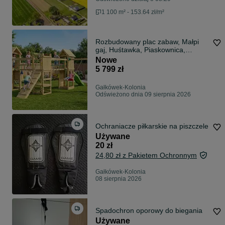
1 100 m² - 153.64 zł/m²
Rozbudowany plac zabaw, Małpi
gaj, Huśtawka, Piaskownica,
DARMOWA DOSTAWA
Nowe
5 799 zł
Gałkówek-Kolonia
Odświeżono dnia 09 sierpnia 2026
Ochraniacze piłkarskie na piszczele
Używane
20 zł
24,80 zł z Pakietem Ochronnym
Gałkówek-Kolonia
08 sierpnia 2026
Spadochron oporowy do biegania
Używane