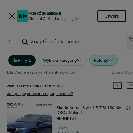
Przejdź do aplikacji
Otwórz
Otwieraj OLX jednym tapnięciem
Znajdź coś dla siebie
Filtry
·
1
Wybierz kategorię
Falenty
Dla Ciebie wszystko - Falenty i okolice!
Zobacz Więc
ZNALEŹLIŚMY 684 OGŁOSZENIA
Jak pozycjonowane są ogłoszenia?
Skoda Karoq Style 1.5 TSI 150 KM
DSG7 Salon PL
99 990 zł
Falenty
Dzisiaj o 13:40