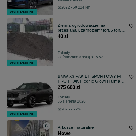
2022 - 60 224 km
WYRÓŻNIONE
Ziemia ogrodowa/Ziemia
przesiana/Czarnoziem/Torf/6 ton/15
ton
40 zł
Falenty
Odświeżono dzisiaj o 15:52
WYRÓŻNIONE
BMW X3 PAKIET SPORTOWY M
PRO | HAK | Iconic Glow| Harman
Kardon |
275 680 zł
Falenty
05 sierpnia 2026
2025 - 5 km
WYRÓŻNIONE
Arkusze maturalne
Nowe