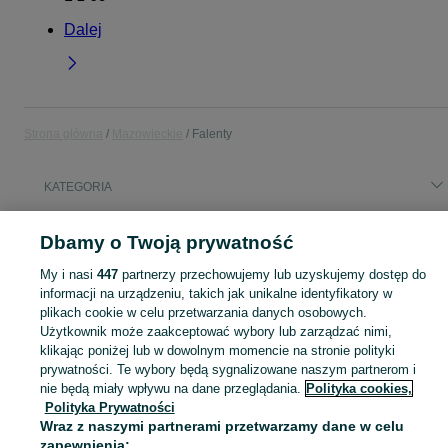
Dalej
Strona główna
Mazowieckie
Falenty
KATEGORIA
Popularne wyszukiwania
Dbamy o Twoją prywatność
mieszkanie do wynajecia
praca
kostka granitowa
My i nasi
447
partnerzy przechowujemy lub uzyskujemy dostęp do
na sprzedaż
informacji na urządzeniu, takich jak unikalne identyfikatory w
plikach cookie w celu przetwarzania danych osobowych.
Użytkownik może zaakceptować wybory lub zarządzać nimi,
Skorzystaj z największego serwisu ogłoszeniowego - Falenty i okolice! Kupuj to, czego pragniesz i sprzedawaj to, czego już nie potrzebujesz!
Zobacz Więc
klikając poniżej lub w dowolnym momencie na stronie polityki
prywatności. Te wybory będą sygnalizowane naszym partnerom i
Mapa kategorii
nie będą miały wpływu na dane przeglądania.
Polityka cookies,
Polityka Prywatności
Mapa miejscowości
Wraz z naszymi partnerami przetwarzamy dane w celu
Mapa ministron
zapewnienia: