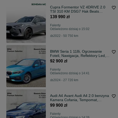
Cupra Formentor VZ 4DRIVE 2.0
TSI 310 KM DSG7 Hak Beats
FV23%
139 990 zł
Falenty
Odświeżono dzisiaj o 15:02
2022 - 50 750 km
BMW Seria 1 118i, Ogrzewanie
Foteli, Nawigacja, Reflektory Led,
Car Play
92 900 zł
Falenty
Odświeżono dzisiaj o 14:41
2024 - 27 720 km
Audi A4 Avant Audi A4 2.0 benzyna
Kamera Cofania, Tempomat,
CarPlay
99 900 zł
Falenty
Odświeżono dzisiaj o 14:26