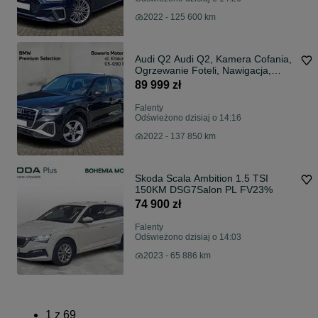
2022 - 125 600 km
Audi Q2 Audi Q2, Kamera Cofania,
Ogrzewanie Foteli, Nawigacja,
Tempomat
89 999 zł
Falenty
Odświeżono dzisiaj o 14:16
2022 - 137 850 km
Skoda Scala Ambition 1.5 TSI
150KM DSG7Salon PL FV23%
74 900 zł
Falenty
Odświeżono dzisiaj o 14:03
2023 - 65 886 km
1
z
69