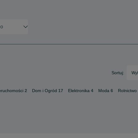
Sortuj:
Wyb
eruchomości
2
Dom i Ogród
17
Elektronika
4
Moda
6
Rolnictwo