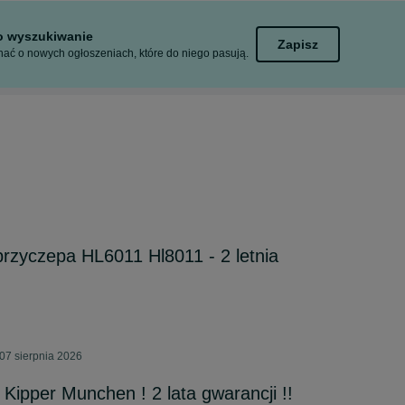
to wyszukiwanie
Zapisz
ać o nowych ogłoszeniach, które do niego pasują.
przyczepa HL6011 Hl8011 - 2 letnia
07 sierpnia 2026
Kipper Munchen ! 2 lata gwarancji !!