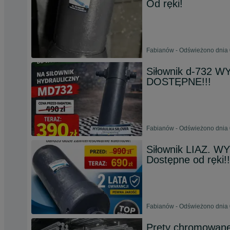
Od ręki!
Fabianów - Odświeżono dnia 
Siłownik d-732 W
DOSTĘPNE!!!
Fabianów - Odświeżono dnia 
Siłownik LIAZ. 
Dostępne od ręki!!
Fabianów - Odświeżono dnia 
Pręty chromowane 