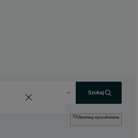
Odległość
+0 km
Szukaj
Obserwuj wyszukiwanie