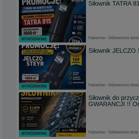
Siłownik TATRA 8
Fabianów - Odświeżono dzisia
WYRÓŻNIONE
Siłownik JELCZO S
Fabianów - Odświeżono dzisia
WYRÓŻNIONE
Siłownik do przy
GWARANCJI !! Od 
Fabianów - Odświeżono dnia 
WYRÓŻNIONE