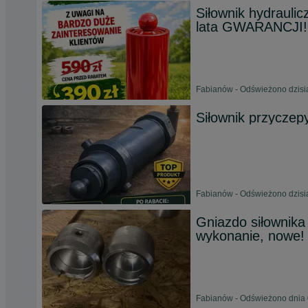
Siłownik hydrauli
lata GWARANCJI!
Fabianów - Odświeżono dzisia
Siłownik przyczepy
Fabianów - Odświeżono dzisia
Gniazdo siłownika
wykonanie, nowe!
Fabianów - Odświeżono dnia 