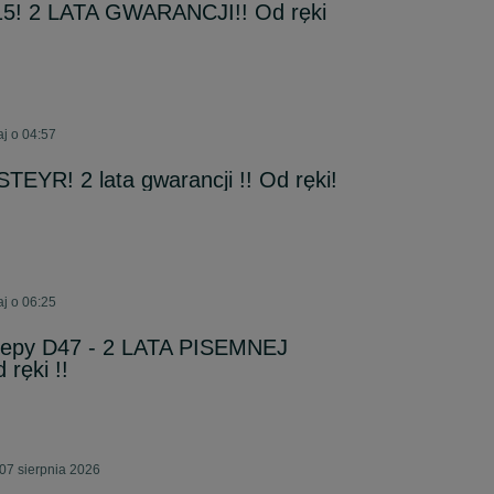
15! 2 LATA GWARANCJI!! Od ręki
j o 04:57
TEYR! 2 lata gwarancji !! Od ręki!
j o 06:25
czepy D47 - 2 LATA PISEMNEJ
ręki !!
07 sierpnia 2026