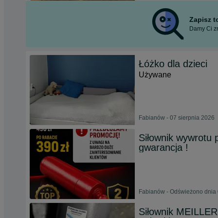
Zapisz 
Damy Ci zn
Łóżko dla dzieci
Używane
Fabianów - 07 sierpnia 2026
Siłownik wywrotu 
gwarancja !
Fabianów - Odświeżono dnia 
Siłownik MEILLER 