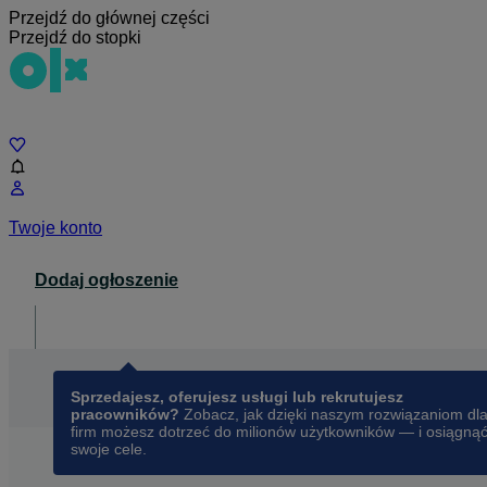
Przejdź do głównej części
Przejdź do stopki
Czat
Twoje konto
Dodaj ogłoszenie
Dla biznesu
opens in a new tab
Sprzedajesz, oferujesz usługi lub rekrutujesz
pracowników?
Zobacz, jak dzięki naszym rozwiązaniom dl
firm możesz dotrzeć do milionów użytkowników — i osiągną
swoje cele.