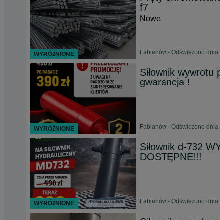
f7
Nowe
Fabianów - Odświeżono dnia 
WYRÓŻNIONE
Siłownik wywrotu 
gwarancja !
Fabianów - Odświeżono dnia 
WYRÓŻNIONE
Siłownik d-732 W
DOSTĘPNE!!!
Fabianów - Odświeżono dnia 
WYRÓŻNIONE