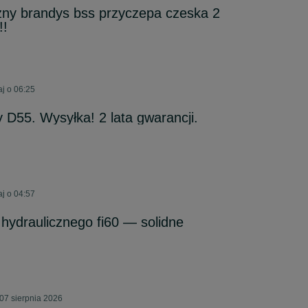
czny brandys bss przyczepa czeska 2
!!
j o 06:25
 D55. Wysyłka! 2 lata gwarancji.
j o 04:57
 hydraulicznego fi60 — solidne
07 sierpnia 2026