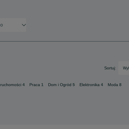
Sortuj:
Wyb
eruchomości
4
Praca
1
Dom i Ogród
5
Elektronika
4
Moda
8