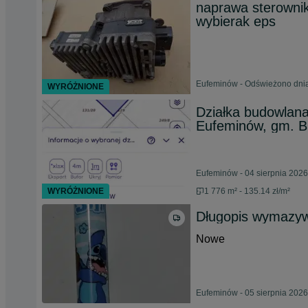
naprawa sterowni
wybierak eps
Eufeminów - Odświeżono dnia
WYRÓŻNIONE
Działka budowlan
Eufeminów, gm. B
Eufeminów - 04 sierpnia 2026
WYRÓŻNIONE
1 776 m² - 135.14 zł/m²
Długopis wymazywa
Nowe
Eufeminów - 05 sierpnia 2026