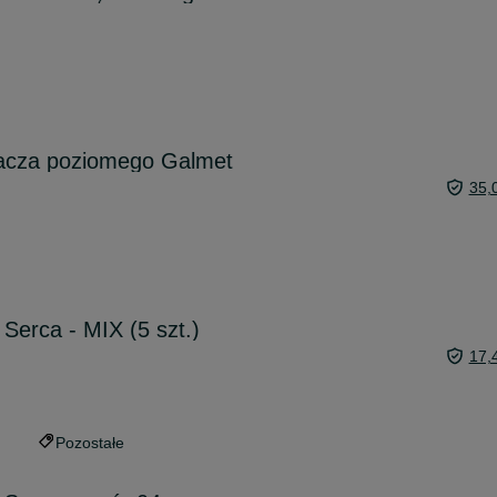
acza poziomego Galmet
35,
 Serca - MIX (5 szt.)
17,
Pozostałe