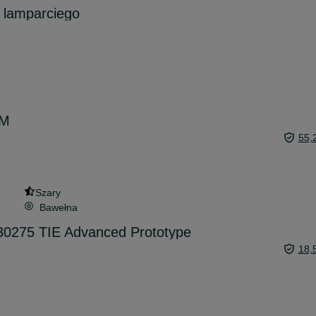
 lamparciego
 M
55,
Szary
Bawełna
0275 TIE Advanced Prototype
18,