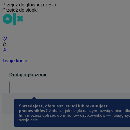
Przejdź do głównej części
Przejdź do stopki
Czat
Twoje konto
Dodaj ogłoszenie
Dla biznesu
opens in a new tab
Sprzedajesz, oferujesz usługi lub rekrutujesz
pracowników?
Zobacz, jak dzięki naszym rozwiązaniom dl
firm możesz dotrzeć do milionów użytkowników — i osiągną
swoje cele.