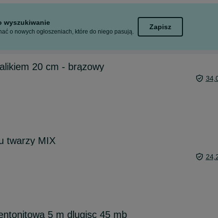
to wyszukiwanie
Zapisz
ać o nowych ogłoszeniach, które do niego pasują.
alikiem 20 cm - brązowy
34,
u twarzy MIX
24,
ntonitową 5 m dlugisc 45 mb