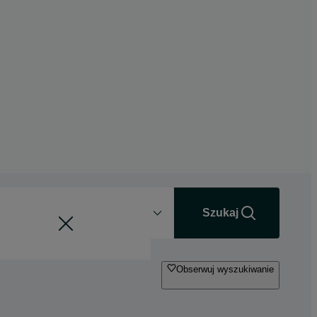
Odległość
+0 km
Szukaj
Obserwuj wyszukiwanie