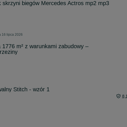
k skrzyni biegów Mercedes Actros mp2 mp3
 16 lipca 2026
a 1776 m² z warunkami zabudowy –
rzeziny
lny Stitch - wzór 1
8,