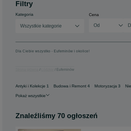
Filtry
Kategoria
Cena
Wszystkie kategorie
Dla Ciebie wszystko - Eufeminów i okolice!
Strona główna
Łódzkie
Eufeminów
Antyki i Kolekcje
1
Budowa i Remont
4
Motoryzacja
3
Ni
Pokaż wszystkie
Znaleźliśmy 70 ogłoszeń