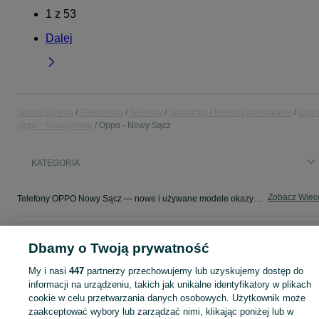
1
z
53
Dalej
Strona główna
Elektronika
Telefony
Smartfony i telefony komórkowe
Opp
Oppo - Małopolskie
Oppo - Nowy Sącz
KATEGORIA
Zobacz Więc
Telefony OPPO Nowy Sącz — nowe i używane modele okazyjnie ✌️ Szeroki wybór telefonów komórkowych OPPO ➤ Znajdź swój smartfon i kupuj na OLX.pl!
Mapa kategorii
Dbamy o Twoją prywatność
Mapa miejscowości
My i nasi
447
partnerzy przechowujemy lub uzyskujemy dostęp do
Mapa ministron
informacji na urządzeniu, takich jak unikalne identyfikatory w plikach
Popularne wyszukiwania
cookie w celu przetwarzania danych osobowych. Użytkownik może
zaakceptować wybory lub zarządzać nimi, klikając poniżej lub w