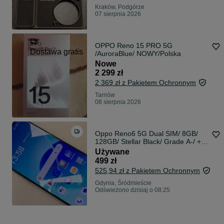
Kraków, Podgórze
07 sierpnia 2026
OPPO Reno 15 PRO 5G
Dostawa gratis
/AuroraBlue/ NOWY/Polska
Nowe
2 299 zł
2 369 zł z Pakietem Ochronnym
Tarnów
08 sierpnia 2026
Oppo Reno6 5G Dual SIM/ 8GB/
128GB/ Stellar Black/ Grade A-/ +
ładowarka/ GW 6 MSC
Używane
499 zł
525,94 zł z Pakietem Ochronnym
Gdynia, Śródmieście
Odświeżono dzisiaj o 08:25