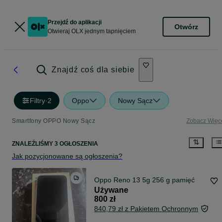
Przejdź do aplikacji
Otwórz
Otwieraj OLX jednym tapnięciem
Znajdź coś dla siebie
Filtry
·
2
Oppo
Nowy Sącz
Smartfony OPPO Nowy Sącz
Zobacz Więc
ZNALEŹLIŚMY 3 OGŁOSZENIA
Jak pozycjonowane są ogłoszenia?
Oppo Reno 13 5g 256 g pamięć
Używane
800 zł
840,79 zł z Pakietem Ochronnym