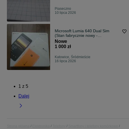
Piaseczno
10 lipca 2026
Microsoft Lumia 640 Dual Sim
(Stan fabrycznie nowy -
Magazynowy)
Nowe
1 000 zł
Katowice, Śródmieście
16 lipca 2026
1
z
5
Dalej
Strona główna
Elektronika
Telefony
Smartfony i telefony komórkowe