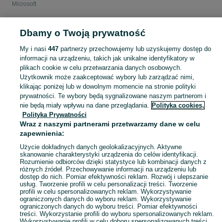
Microsoft
POLSKA
Dbamy o Twoją prywatność
My i nasi
447
partnerzy przechowujemy lub uzyskujemy dostęp do
KATEGORIA
informacji na urządzeniu, takich jak unikalne identyfikatory w
plikach cookie w celu przetwarzania danych osobowych.
Użytkownik może zaakceptować wybory lub zarządzać nimi,
Zobacz Więc
Smartfony Microsoft — nowe i używane modele w atrakcyjnych cenach ✌️ Szeroki wybór telefonów komórkowych Microsoft ➤ Znajdź swój smartfon i kupuj na OLX.pl!
klikając poniżej lub w dowolnym momencie na stronie polityki
prywatności. Te wybory będą sygnalizowane naszym partnerom i
nie będą miały wpływu na dane przeglądania.
Polityka cookies,
Mapa kategorii
Polityka Prywatności
Mapa miejscowości
Wraz z naszymi partnerami przetwarzamy dane w celu
zapewnienia:
Mapa ministron
Popularne wyszukiwania
Użycie dokładnych danych geolokalizacyjnych. Aktywne
skanowanie charakterystyki urządzenia do celów identyfikacji.
Rozumienie odbiorców dzięki statystyce lub kombinacji danych z
różnych źródeł. Przechowywanie informacji na urządzeniu lub
dostęp do nich. Pomiar efektywności reklam. Rozwój i ulepszanie
usług. Tworzenie profili w celu personalizacji treści. Tworzenie
profili w celu spersonalizowanych reklam. Wykorzystywanie
ograniczonych danych do wyboru reklam. Wykorzystywanie
ograniczonych danych do wyboru treści. Pomiar efektywności
treści. Wykorzystanie profili do wyboru spersonalizowanych reklam.
Wykorzystywanie profili w celu doboru spersonalizowanych treści.