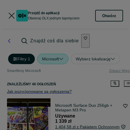
Przejdź do aplikacji
Otwórz
Otwieraj OLX jednym tapnięciem
Znajdź coś dla siebie
Filtry
·
1
Microsoft
Wybierz lokalizację
Smartfony Microsoft
Zobacz Więc
ZNALEŹLIŚMY 46 OGŁOSZEŃ
Jak pozycjonowane są ogłoszenia?
Microsoft Surface Duo 256gb +
Dostawa gratis
Metapen M3 Pro
Używane
1 339 zł
1 404,58 zł z Pakietem Ochronnym