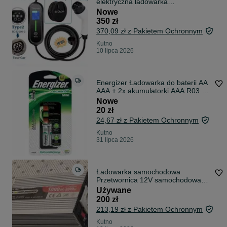
elektryczna ładowarka
samochodowa typ 2 / 3,5m IP65
Nowe
350 zł
370,09 zł z Pakietem Ochronnym
Kutno
10 lipca 2026
Energizer Ładowarka do baterii AA
AAA + 2x akumulatorki AAA R03 R6
R3
Nowe
20 zł
24,67 zł z Pakietem Ochronnym
Kutno
31 lipca 2026
Ładowarka samochodowa
Przetwornica 12V samochodowa
inwerter 1000W 2000W USB
Używane
200 zł
213,19 zł z Pakietem Ochronnym
Kutno