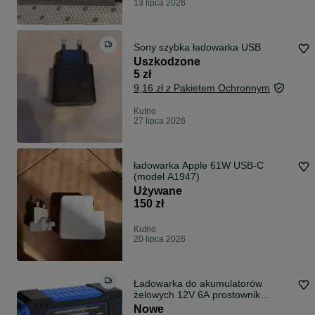
13 lipca 2026
Sony szybka ładowarka USB
Uszkodzone
5 zł
9,16 zł z Pakietem Ochronnym
Kutno
27 lipca 2026
ładowarka Apple 61W USB-C
(model A1947)
Używane
150 zł
Kutno
20 lipca 2026
Ładowarka do akumulatorów
żelowych 12V 6A prostownik
automatyczny
Nowe