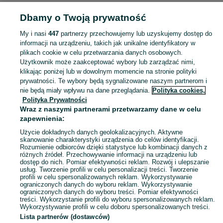
Strona główna
Elektronika
Telefony
Akcesoria
Ładowarki
Ładowarki -
Dbamy o Twoją prywatność
Łódzkie
Ładowarki - Kutno
My i nasi
447
partnerzy przechowujemy lub uzyskujemy dostęp do
KATEGORIA
informacji na urządzeniu, takich jak unikalne identyfikatory w
plikach cookie w celu przetwarzania danych osobowych.
Użytkownik może zaakceptować wybory lub zarządzać nimi,
Zobacz Więc
Sprzedaż ładowarek do telefonu Kutno ▶️ szybkie, bezprzewodowe, samochodowe ✅ Nowe i używane w atrakcyjnych cenach ✌ Kupuj i sprzedawaj na OLX.pl!
klikając poniżej lub w dowolnym momencie na stronie polityki
prywatności. Te wybory będą sygnalizowane naszym partnerom i
nie będą miały wpływu na dane przeglądania.
Polityka cookies,
Mapa kategorii
Polityka Prywatności
Mapa miejscowości
Wraz z naszymi partnerami przetwarzamy dane w celu
zapewnienia:
Mapa ministron
Użycie dokładnych danych geolokalizacyjnych. Aktywne
Popularne wyszukiwania
skanowanie charakterystyki urządzenia do celów identyfikacji.
Rozumienie odbiorców dzięki statystyce lub kombinacji danych z
różnych źródeł. Przechowywanie informacji na urządzeniu lub
dostęp do nich. Pomiar efektywności reklam. Rozwój i ulepszanie
usług. Tworzenie profili w celu personalizacji treści. Tworzenie
profili w celu spersonalizowanych reklam. Wykorzystywanie
ograniczonych danych do wyboru reklam. Wykorzystywanie
ograniczonych danych do wyboru treści. Pomiar efektywności
treści. Wykorzystanie profili do wyboru spersonalizowanych reklam.
Wykorzystywanie profili w celu doboru spersonalizowanych treści.
Lista partnerów (dostawców)