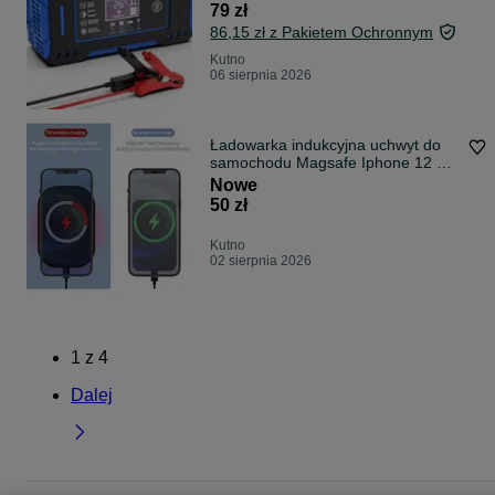
79 zł
86,15 zł z Pakietem Ochronnym
Kutno
06 sierpnia 2026
Ładowarka indukcyjna uchwyt do
samochodu Magsafe Iphone 12 QI
13 14 15
Nowe
50 zł
Kutno
02 sierpnia 2026
1
z
4
Dalej