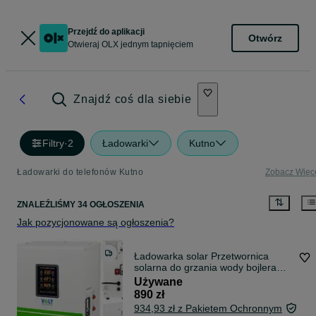
Przejdź do aplikacji
Otwórz
Otwieraj OLX jednym tapnięciem
Znajdź coś dla siebie
Filtry
·
2
Ładowarki
Kutno
Ładowarki do telefonów Kutno
Zobacz Więc
ZNALEŹLIŚMY 34 OGŁOSZENIA
Jak pozycjonowane są ogłoszenia?
Ładowarka solar Przetwornica
solarna do grzania wody bojlera
grzałka SINUS BYPASS MPPT
Używane
4000
890 zł
934,93 zł z Pakietem Ochronnym