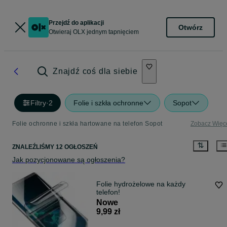
Przejdź do aplikacji
Otwórz
Otwieraj OLX jednym tapnięciem
Znajdź coś dla siebie
Filtry
·
2
Folie i szkła ochronne
Sopot
Folie ochronne i szkła hartowane na telefon Sopot
Zobacz Więc
ZNALEŹLIŚMY 12 OGŁOSZEŃ
Jak pozycjonowane są ogłoszenia?
Folie hydrożelowe na każdy
telefon!
Nowe
9,99 zł