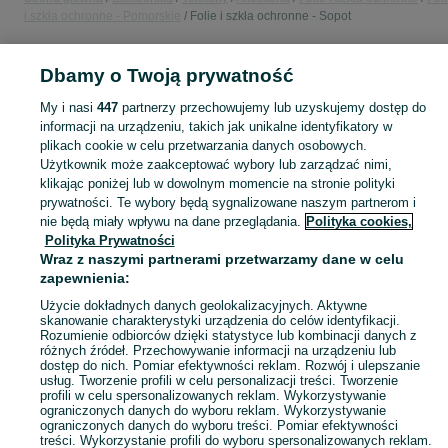
i szkła ochronne - Pomorskie
Folie i szkła ochronne - Sopot
POLSKA » POMORSKIE » SOPOT
Dbamy o Twoją prywatność
My i nasi
447
partnerzy przechowujemy lub uzyskujemy dostęp do
KATEGORIA
informacji na urządzeniu, takich jak unikalne identyfikatory w
plikach cookie w celu przetwarzania danych osobowych.
Użytkownik może zaakceptować wybory lub zarządzać nimi,
Zobacz Więc
Sprzedaż szkła hartowanego i folii ochronnych do różnych modeli Sopot ▶️ szeroki wybór w najlepszych cenach ✌ Kupuj i sprzedawaj na OLX.pl!
klikając poniżej lub w dowolnym momencie na stronie polityki
prywatności. Te wybory będą sygnalizowane naszym partnerom i
nie będą miały wpływu na dane przeglądania.
Polityka cookies,
Mapa kategorii
Polityka Prywatności
Mapa miejscowości
Wraz z naszymi partnerami przetwarzamy dane w celu
zapewnienia:
Mapa ministron
Popularne wyszukiwania
Użycie dokładnych danych geolokalizacyjnych. Aktywne
skanowanie charakterystyki urządzenia do celów identyfikacji.
Rozumienie odbiorców dzięki statystyce lub kombinacji danych z
różnych źródeł. Przechowywanie informacji na urządzeniu lub
dostęp do nich. Pomiar efektywności reklam. Rozwój i ulepszanie
usług. Tworzenie profili w celu personalizacji treści. Tworzenie
profili w celu spersonalizowanych reklam. Wykorzystywanie
ograniczonych danych do wyboru reklam. Wykorzystywanie
ograniczonych danych do wyboru treści. Pomiar efektywności
treści. Wykorzystanie profili do wyboru spersonalizowanych reklam.