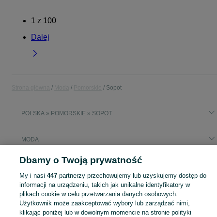
1
z
100
Dalej
Strona główna
Moda
Pomorskie
Sopot
POLSKA » POMORSKIE » SOPOT
MODA
Dbamy o Twoją prywatność
KATEGORIA
My i nasi
447
partnerzy przechowujemy lub uzyskujemy dostęp do
informacji na urządzeniu, takich jak unikalne identyfikatory w
Zobacz Więc
Moda Sopot ▶️ Odzież, obuwie, torebki, akcesoria i biżuteria ✅ Nowe i używane w atrakcyjnych cenach ✌ Znajdź najlepsze ogłoszenia na OLX.pl!
plikach cookie w celu przetwarzania danych osobowych.
Użytkownik może zaakceptować wybory lub zarządzać nimi,
klikając poniżej lub w dowolnym momencie na stronie polityki
Mapa kategorii