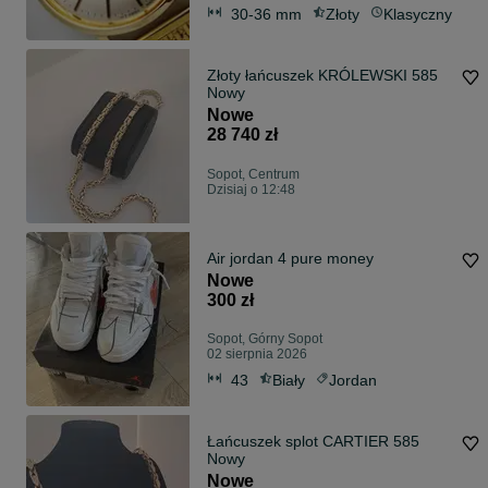
30-36 mm
Złoty
Klasyczny
Złoty łańcuszek KRÓLEWSKI 585
Nowy
Nowe
28 740 zł
Sopot, Centrum
Dzisiaj o 12:48
Air jordan 4 pure money
Nowe
300 zł
Sopot, Górny Sopot
02 sierpnia 2026
43
Biały
Jordan
Łańcuszek splot CARTIER 585
Nowy
Nowe