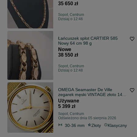
35 650 zł
Sopot, Centrum
Dzisiaj o 12:46
Łańcuszek splot CARTIER 585
Nowy 64 cm 98 g
Nowe
38 550 zł
Sopot, Centrum
Dzisiaj o 12:48
OMEGA Seamaster De Ville
zegarek męski VINTAGE złoto 14K
/ SS 1969 cal. 601
Używane
5 399 zł
Sopot, Centrum
Odświeżono dnia 05 sierpnia 2026
30-36 mm
Złoty
Klasyczny