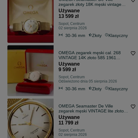
zegarek złoty 18K męski vintage
ORYGINALNY BOX 1963
Używane
13 599 zł
Sopot, Centrum
02 sierpnia 2026
30-36 mm
Złoty
Klasyczny
OMEGA zegarek męski cal. 268
VINTAGE 14K złoto 585 1961
oryginalny BOX x2
Używane
9 599 zł
Sopot, Centrum
Odświeżono dnia 05 sierpnia 2026
30-36 mm
Złoty
Klasyczny
OMEGA Seamaster De Ville
zegarek męski VINTAGE lite złoto
14K /585 cal. 600
Używane
11 799 zł
Sopot, Centrum
02 sierpnia 2026