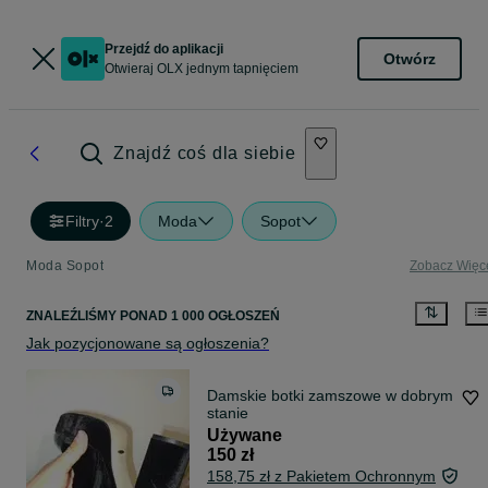
Przejdź do aplikacji
Otwórz
Otwieraj OLX jednym tapnięciem
Znajdź coś dla siebie
Filtry
·
2
Moda
Sopot
Moda Sopot
Zobacz Więc
ZNALEŹLIŚMY
PONAD
1 000 OGŁOSZEŃ
Jak pozycjonowane są ogłoszenia?
Damskie botki zamszowe w dobrym
stanie
Używane
150 zł
158,75 zł z Pakietem Ochronnym