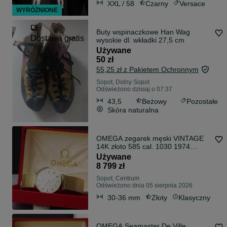
XXL / 58
Czarny
Versace
WYRÓŻNIONE
Buty wspinaczkowe Han Wag
Dostawa gratis
wysokie dl. wkładki 27,5 cm
Używane
50 zł
55,25 zł z Pakietem Ochronnym
Sopot, Dolny Sopot
Odświeżono dzisiaj o 07:37
43,5
Beżowy
Pozostałe
Skóra naturalna
OMEGA zegarek męski VINTAGE
14K złoto 585 cal. 1030 1974
oryginalny box
Używane
8 799 zł
Sopot, Centrum
Odświeżono dnia 05 sierpnia 2026
30-36 mm
Złoty
Klasyczny
OMEGA Seamaster De Ville