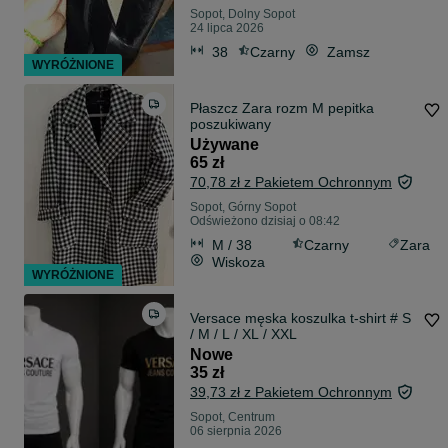
Sopot, Dolny Sopot
24 lipca 2026
38
Czarny
Zamsz
WYRÓŻNIONE
Płaszcz Zara rozm M pepitka
poszukiwany
Używane
65 zł
70,78 zł z Pakietem Ochronnym
Sopot, Górny Sopot
Odświeżono dzisiaj o 08:42
M / 38
Czarny
Zara
Wiskoza
WYRÓŻNIONE
Versace męska koszulka t-shirt # S
/ M / L / XL / XXL
Nowe
35 zł
39,73 zł z Pakietem Ochronnym
Sopot, Centrum
06 sierpnia 2026