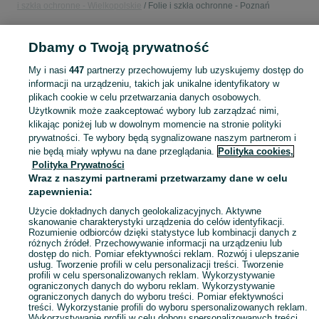
i szkła ochronne - Wielkopolskie
Folie i szkła ochronne - Poznań
POLSKA » WIELKOPOLSKIE » POZNAŃ
Dbamy o Twoją prywatność
My i nasi
447
partnerzy przechowujemy lub uzyskujemy dostęp do
KATEGORIA
informacji na urządzeniu, takich jak unikalne identyfikatory w
plikach cookie w celu przetwarzania danych osobowych.
Użytkownik może zaakceptować wybory lub zarządzać nimi,
Zobacz Więc
Sprzedaż szkła hartowanego i folii ochronnych do różnych modeli Poznań ▶️ szeroki wybór w najlepszych cenach ✌ Kupuj i sprzedawaj na OLX.pl!
klikając poniżej lub w dowolnym momencie na stronie polityki
prywatności. Te wybory będą sygnalizowane naszym partnerom i
nie będą miały wpływu na dane przeglądania.
Polityka cookies,
Mapa kategorii
Polityka Prywatności
Mapa miejscowości
Wraz z naszymi partnerami przetwarzamy dane w celu
zapewnienia:
Mapa ministron
Popularne wyszukiwania
Użycie dokładnych danych geolokalizacyjnych. Aktywne
skanowanie charakterystyki urządzenia do celów identyfikacji.
Rozumienie odbiorców dzięki statystyce lub kombinacji danych z
różnych źródeł. Przechowywanie informacji na urządzeniu lub
dostęp do nich. Pomiar efektywności reklam. Rozwój i ulepszanie
usług. Tworzenie profili w celu personalizacji treści. Tworzenie
profili w celu spersonalizowanych reklam. Wykorzystywanie
ograniczonych danych do wyboru reklam. Wykorzystywanie
ograniczonych danych do wyboru treści. Pomiar efektywności
treści. Wykorzystanie profili do wyboru spersonalizowanych reklam.
Wykorzystywanie profili w celu doboru spersonalizowanych treści.