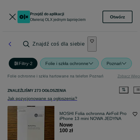
Przejdź do aplikacji
Otwórz
Otwieraj OLX jednym tapnięciem
Znajdź coś dla siebie
Filtry
·
2
Folie i szkła ochronne
Poznań
Folie ochronne i szkła hartowane na telefon Poznań
Zobacz Więc
ZNALEŹLIŚMY 273 OGŁOSZENIA
Jak pozycjonowane są ogłoszenia?
MOSHI Folia ochronna AirFoil Pro
iPhone 13 mini NOWA JEDYNA
Nowe
100 zł