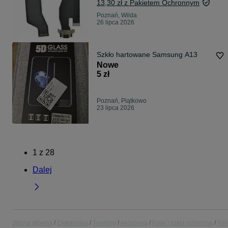
13,30 zł z Pakietem Ochronnym
Poznań, Wilda
26 lipca 2026
Szkło hartowane Samsung A13
Nowe
5 zł
Poznań, Piątkowo
23 lipca 2026
1
z
28
Dalej
Strona główna
Elektronika
Telefony
Akcesoria
Folie i szkła ochronne
Fol