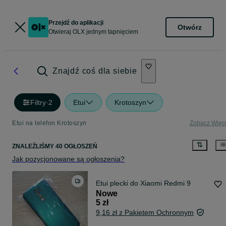
Przejdź do aplikacji
Otwórz
Otwieraj OLX jednym tapnięciem
Znajdź coś dla siebie
Filtry
·
2
Etui
Krotoszyn
Etui na telefon Krotoszyn
Zobacz Więc
ZNALEŹLIŚMY 40 OGŁOSZEŃ
Jak pozycjonowane są ogłoszenia?
Etui plecki do Xiaomi Redmi 9
Nowe
5 zł
9,16 zł z Pakietem Ochronnym