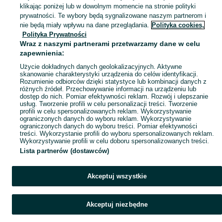
Etui - Krotoszyn
klikając poniżej lub w dowolnym momencie na stronie polityki
prywatności. Te wybory będą sygnalizowane naszym partnerom i
nie będą miały wpływu na dane przeglądania.
Polityka cookies,
KATEGORIA
Polityka Prywatności
Wraz z naszymi partnerami przetwarzamy dane w celu
Zobacz Więc
Sprzedaż etui na telefon Krotoszyn ▶️ silikonowe, skórzane, z klapką i inne ✅ Nowe i używane w najlepszych cenach ✌ Kupuj i sprzedawaj na OLX.pl!
zapewnienia:
Użycie dokładnych danych geolokalizacyjnych. Aktywne
skanowanie charakterystyki urządzenia do celów identyfikacji.
Mapa kategorii
Rozumienie odbiorców dzięki statystyce lub kombinacji danych z
różnych źródeł. Przechowywanie informacji na urządzeniu lub
Mapa miejscowości
dostęp do nich. Pomiar efektywności reklam. Rozwój i ulepszanie
Mapa ministron
usług. Tworzenie profili w celu personalizacji treści. Tworzenie
profili w celu spersonalizowanych reklam. Wykorzystywanie
Popularne wyszukiwania
ograniczonych danych do wyboru reklam. Wykorzystywanie
ograniczonych danych do wyboru treści. Pomiar efektywności
treści. Wykorzystanie profili do wyboru spersonalizowanych reklam.
Wykorzystywanie profili w celu doboru spersonalizowanych treści.
Lista partnerów (dostawców)
Akceptuj wszystkie
Akceptuj niezbędne