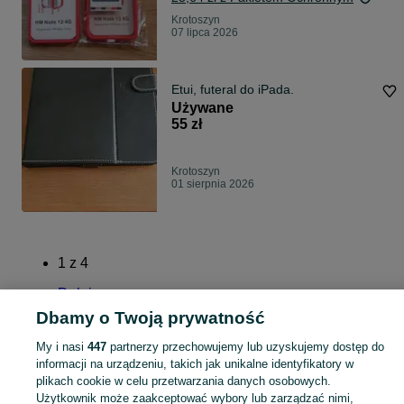
Krotoszyn
07 lipca 2026
Etui, futeral do iPada.
Używane
55 zł
Krotoszyn
01 sierpnia 2026
1
z
4
Dalej
Dbamy o Twoją prywatność
My i nasi
447
partnerzy przechowujemy lub uzyskujemy dostęp do
informacji na urządzeniu, takich jak unikalne identyfikatory w
plikach cookie w celu przetwarzania danych osobowych.
Strona główna
Elektronika
Telefony
Akcesoria
Etui
Etui - Wielkopolskie
Użytkownik może zaakceptować wybory lub zarządzać nimi,