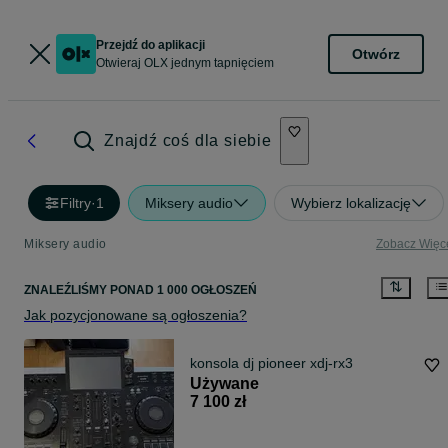
Przejdź do aplikacji
Otwórz
Otwieraj OLX jednym tapnięciem
Znajdź coś dla siebie
Filtry
·
1
Miksery audio
Wybierz lokalizację
Miksery audio
Zobacz Więc
ZNALEŹLIŚMY
PONAD
1 000 OGŁOSZEŃ
Jak pozycjonowane są ogłoszenia?
konsola dj pioneer xdj-rx3
Używane
7 100 zł