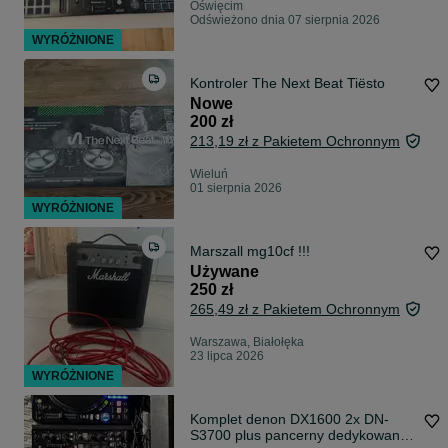
Oświęcim
Odświeżono dnia 07 sierpnia 2026
WYRÓŻNIONE
Kontroler The Next Beat Tiësto
Nowe
200 zł
213,19 zł z Pakietem Ochronnym
Wieluń
01 sierpnia 2026
WYRÓŻNIONE
Marszall mg10cf !!!
Używane
250 zł
265,49 zł z Pakietem Ochronnym
Warszawa, Białołęka
23 lipca 2026
WYRÓŻNIONE
Komplet denon DX1600 2x DN-
S3700 plus pancerny dedykowany