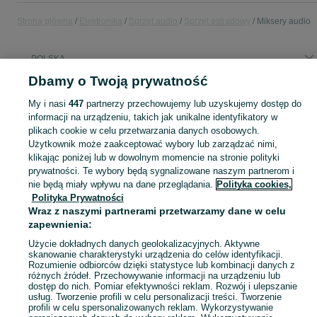
Strona główna
Elektronika
Sprzęt audio
Sprzęt estradowy
Miksery audio
POLSKA
Dbamy o Twoją prywatność
KATEGORIA
My i nasi
447
partnerzy przechowujemy lub uzyskujemy dostęp do
informacji na urządzeniu, takich jak unikalne identyfikatory w
plikach cookie w celu przetwarzania danych osobowych.
Zobacz Więc
Sprzedaż mikserów dźwięku w Polsce ▶️ 2-kanałowe do 32-kanałowych ✅ Nowe i używane w najlepszych cenach ☝ Sprawdź ogłoszenia i kupuj online na OLX.pl!
Użytkownik może zaakceptować wybory lub zarządzać nimi,
klikając poniżej lub w dowolnym momencie na stronie polityki
Mapa kategorii
prywatności. Te wybory będą sygnalizowane naszym partnerom i
nie będą miały wpływu na dane przeglądania.
Polityka cookies,
Mapa miejscowości
Polityka Prywatności
Mapa ministron
Wraz z naszymi partnerami przetwarzamy dane w celu
zapewnienia:
Popularne wyszukiwania
Użycie dokładnych danych geolokalizacyjnych. Aktywne
skanowanie charakterystyki urządzenia do celów identyfikacji.
Rozumienie odbiorców dzięki statystyce lub kombinacji danych z
różnych źródeł. Przechowywanie informacji na urządzeniu lub
dostęp do nich. Pomiar efektywności reklam. Rozwój i ulepszanie
usług. Tworzenie profili w celu personalizacji treści. Tworzenie
profili w celu spersonalizowanych reklam. Wykorzystywanie