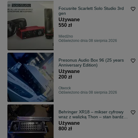
Focusrite Scarlett Solo Studio 3rd
gen
Używane
550 zł
Miedźno
Odświeżono dnia 08 sierpnia 2026
Presonus Audio Box 96 (25 years
Anniversary Edition)
Używane
200 zł
Otwock
Odświeżono dnia 08 sierpnia 2026
Behringer XR18 – mikser cyfrowy
wraz z walizką Thon – stan bardzo
dobry/idealny
Używane
800 zł