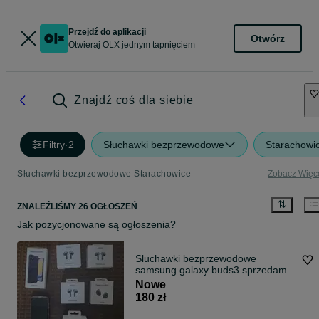
Przejdź do aplikacji
Otwórz
Otwieraj OLX jednym tapnięciem
Znajdź coś dla siebie
Filtry
·
2
Słuchawki bezprzewodowe
Starachowi
Słuchawki bezprzewodowe Starachowice
Zobacz Więc
ZNALEŹLIŚMY 26 OGŁOSZEŃ
Jak pozycjonowane są ogłoszenia?
Sluchawki bezprzewodowe
samsung galaxy buds3 sprzedam
Nowe
180 zł