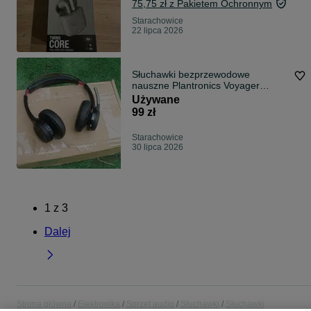
75,75 zł z Pakietem Ochronnym
Starachowice
22 lipca 2026
Słuchawki bezprzewodowe
nauszne Plantronics Voyager
Focus
Używane
99 zł
Starachowice
30 lipca 2026
1
z
3
Dalej
Strona główna
Elektronika
Sprzęt audio
Słuchawki
Słuchawki