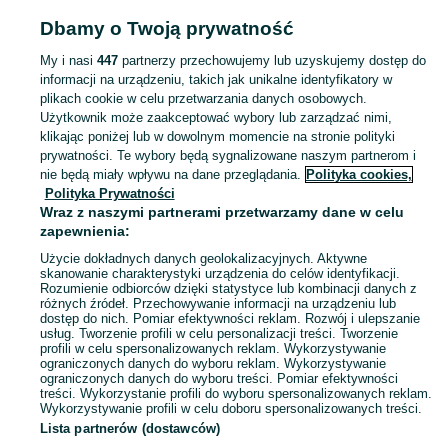
bezprzewodowe
Słuchawki bezprzewodowe - Świętokrzyskie
Słuchawki
Dbamy o Twoją prywatność
bezprzewodowe - Starachowice
My i nasi
447
partnerzy przechowujemy lub uzyskujemy dostęp do
informacji na urządzeniu, takich jak unikalne identyfikatory w
KATEGORIA
plikach cookie w celu przetwarzania danych osobowych.
Użytkownik może zaakceptować wybory lub zarządzać nimi,
Zobacz Więc
Sprzedaż słuchawek bezprzewodowych Starachowice ▶️ Szeroki wybór ✅ Nowe i używane w najlepszych cenach ✌ Porównaj oferty i wybierz najlepszą na OLX.pl!
klikając poniżej lub w dowolnym momencie na stronie polityki
prywatności. Te wybory będą sygnalizowane naszym partnerom i
nie będą miały wpływu na dane przeglądania.
Polityka cookies,
Mapa kategorii
Polityka Prywatności
Mapa miejscowości
Wraz z naszymi partnerami przetwarzamy dane w celu
zapewnienia:
Mapa ministron
Użycie dokładnych danych geolokalizacyjnych. Aktywne
Popularne wyszukiwania
skanowanie charakterystyki urządzenia do celów identyfikacji.
Rozumienie odbiorców dzięki statystyce lub kombinacji danych z
różnych źródeł. Przechowywanie informacji na urządzeniu lub
dostęp do nich. Pomiar efektywności reklam. Rozwój i ulepszanie
usług. Tworzenie profili w celu personalizacji treści. Tworzenie
profili w celu spersonalizowanych reklam. Wykorzystywanie
ograniczonych danych do wyboru reklam. Wykorzystywanie
ograniczonych danych do wyboru treści. Pomiar efektywności
treści. Wykorzystanie profili do wyboru spersonalizowanych reklam.
Wykorzystywanie profili w celu doboru spersonalizowanych treści.
Lista partnerów (dostawców)