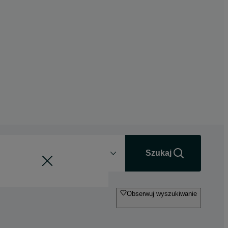
Odległość
+0 km
Szukaj
Obserwuj wyszukiwanie