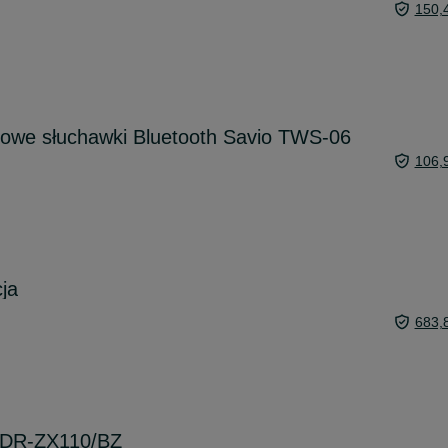
150,
we słuchawki Bluetooth Savio TWS-06
106,
ja
683,
MDR-ZX110/BZ