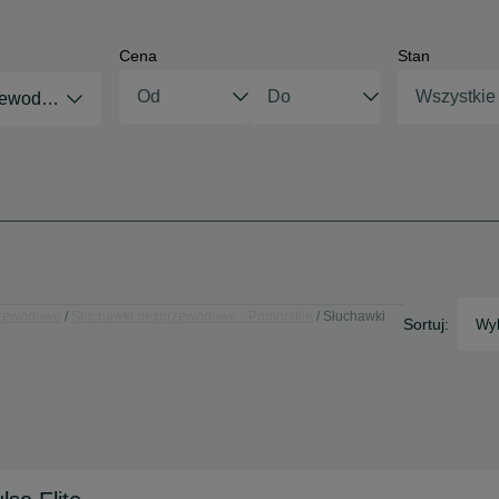
Cena
Stan
Wszystkie
zewodowe
rzewodowe
Słuchawki bezprzewodowe - Pomorskie
Słuchawki
Sortuj:
Wyb