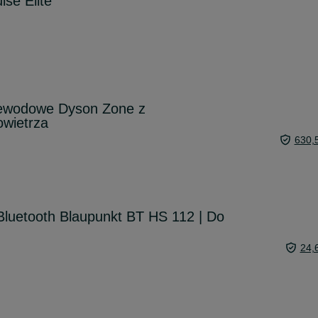
lse Elite
zewodowe Dyson Zone z
wietrza
630,
luetooth Blaupunkt BT HS 112 | Do
24,