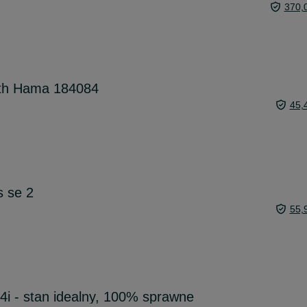
370,
oth Hama 184084
45,
s se 2
55,
i - stan idealny, 100% sprawne