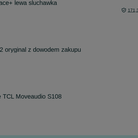
ujace+ lewa sluchawka
171,
22 oryginal z dowodem zakupu
e TCL Moveaudio S108