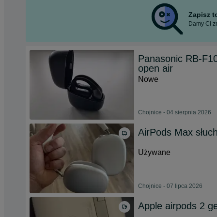
Zapisz 
Damy Ci zn
Panasonic RB-F10
open air
Nowe
Chojnice - 04 sierpnia 2026
AirPods Max słuc
Używane
Chojnice - 07 lipca 2026
Apple airpods 2 ge