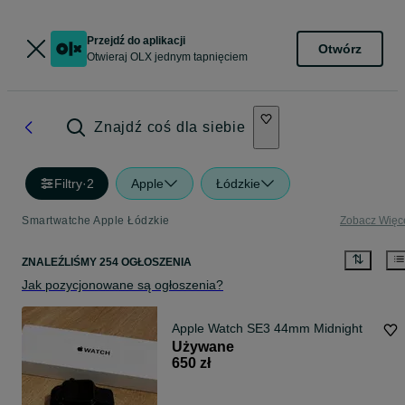
Przejdź do aplikacji
Otwórz
Otwieraj OLX jednym tapnięciem
Znajdź coś dla siebie
Filtry
·
2
Apple
Łódzkie
Smartwatche Apple Łódzkie
Zobacz Więc
ZNALEŹLIŚMY 254 OGŁOSZENIA
Jak pozycjonowane są ogłoszenia?
Apple Watch SE3 44mm Midnight
Używane
650 zł