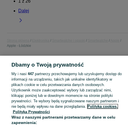
1
z
26
Dalej
Strona główna
Elektronika
Smartwatche i opaski
Smartwatche
Apple
Apple - Łódzkie
POLSKA » ŁÓDZKIE
Dbamy o Twoją prywatność
My i nasi
447
partnerzy przechowujemy lub uzyskujemy dostęp do
KATEGORIA
informacji na urządzeniu, takich jak unikalne identyfikatory w
plikach cookie w celu przetwarzania danych osobowych.
Użytkownik może zaakceptować wybory lub zarządzać nimi,
Zobacz Więc
Sprzedaż zegarków Apple Watch Łódzkie ▶️ Szeroki wybór ✅ Nowe i używane w atrakcyjnych cenach ☝ Sprawdź ogłoszenia i kupuj online na OLX.pl!
klikając poniżej lub w dowolnym momencie na stronie polityki
prywatności. Te wybory będą sygnalizowane naszym partnerom i
Mapa kategorii
nie będą miały wpływu na dane przeglądania.
Polityka cookies,
Polityka Prywatności
Mapa miejscowości
Wraz z naszymi partnerami przetwarzamy dane w celu
Mapa ministron
zapewnienia:
Popularne wyszukiwania