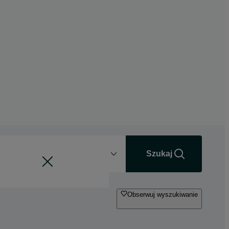
Odległość
+0 km
Szukaj
Obserwuj wyszukiwanie