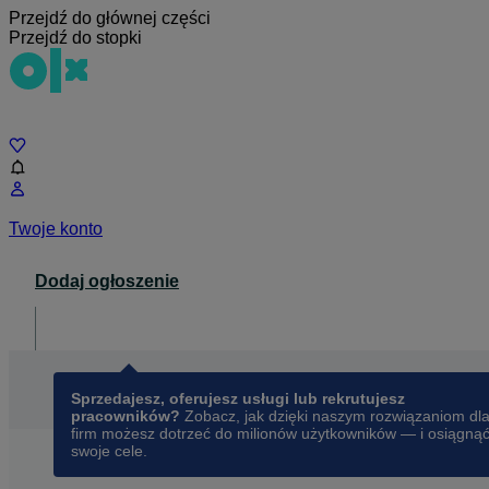
Przejdź do głównej części
Przejdź do stopki
Czat
Twoje konto
Dodaj ogłoszenie
Dla biznesu
opens in a new tab
Sprzedajesz, oferujesz usługi lub rekrutujesz
pracowników?
Zobacz, jak dzięki naszym rozwiązaniom dl
firm możesz dotrzeć do milionów użytkowników — i osiągną
swoje cele.