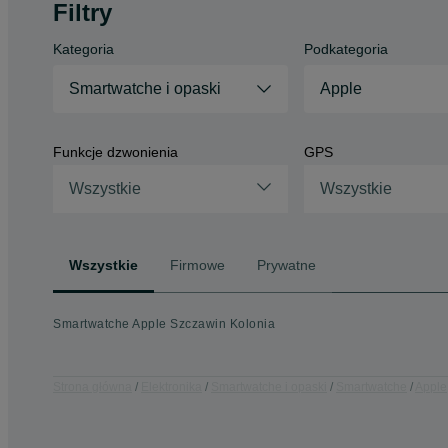
Filtry
Kategoria
Podkategoria
Smartwatche i opaski
Apple
Funkcje dzwonienia
GPS
Wszystkie
Wszystkie
Wszystkie
Firmowe
Prywatne
Smartwatche Apple Szczawin Kolonia
Strona główna
Elektronika
Smartwatche i opaski
Smartwatche
Apple