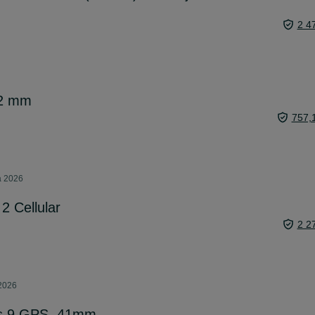
2 4
42 mm
757,
a 2026
2 Cellular
2 2
 2026
es 9 GPS, 41mm