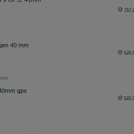
757,
 gen 40 mm
526,
 2026
 40mm gps
526,