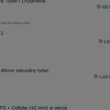
ny Tytan I Oryginalna
630,
 dnia 06 sierpnia 2026
 2
1 6
 49mm naturalny tytan
1 132,
S + Cellular (42 mm) w wersji