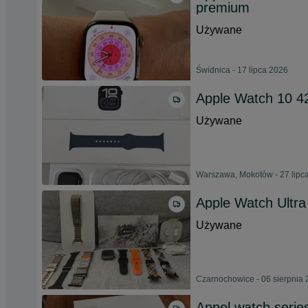
premium
Używane
Świdnica - 17 lipca 2026
Apple Watch 10 
Używane
Warszawa, Mokotów - 27 lipc
Apple Watch Ultra 
Używane
Czarnochowice - 06 sierpnia
Appel watch seri