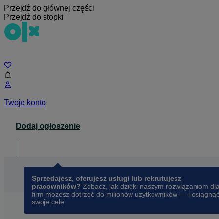
Przejdź do głównej części
Przejdź do stopki
Czat
Twoje konto
Dodaj ogłoszenie
Dla biznesu
opens in a new tab
Sprzedajesz, oferujesz usługi lub rekrutujesz
pracowników?
Zobacz, jak dzięki naszym rozwiązaniom dl
firm możesz dotrzeć do milionów użytkowników — i osiągną
swoje cele.