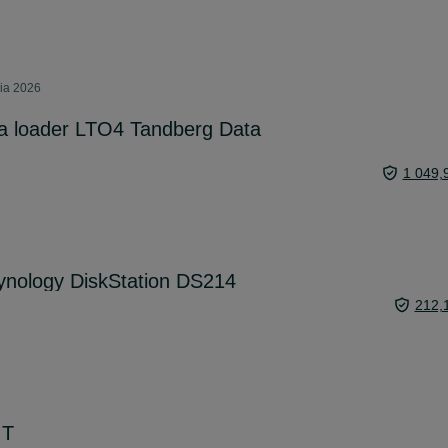
nia 2026
wa loader LTO4 Tandberg Data
1 049,
ynology DiskStation DS214
212,
IT