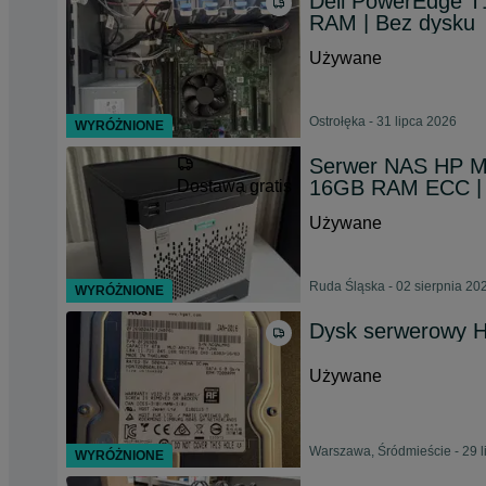
Dell PowerEdge T1
RAM | Bez dysku
Używane
Ostrołęka - 31 lipca 2026
WYRÓŻNIONE
Serwer NAS HP Mi
16GB RAM ECC | 
Dostawa gratis
Używane
Ruda Śląska - 02 sierpnia 20
WYRÓŻNIONE
Dysk serwerowy 
Używane
Warszawa, Śródmieście - 29 l
WYRÓŻNIONE