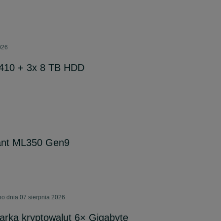
026
410 + 3x 8 TB HDD
ant ML350 Gen9
o dnia 07 sierpnia 2026
arka kryptowalut 6× Gigabyte