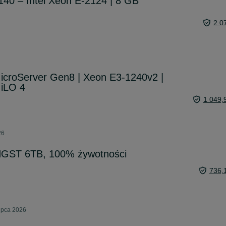
40 – Intel Xeon E-2124 | 8 GB
2 0
croServer Gen8 | Xeon E3-1240v2 |
iLO 4
1 049,
26
HGST 6TB, 100% żywotności
736,
ipca 2026