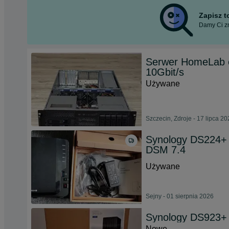
Zapisz 
Damy Ci zn
Serwer HomeLab 
10Gbit/s
Używane
Szczecin, Zdroje - 17 lipca 2
Synology DS224+
DSM 7.4
Używane
Sejny - 01 sierpnia 2026
Synology DS923+ 
Nowe